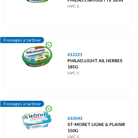
UVC: 1
Fromages à tartiner
612221
PHILAD.LIGHT AIL HERBES
185G
UVC: 1
Fromages à tartiner
610543
ST-MORET LIGNE & PLAISIR
150G
UVC: 1