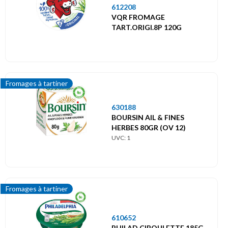
612208
VQR FROMAGE
TART.ORIGI.8P 120G
Fromages à tartiner
630188
BOURSIN AIL & FINES
HERBES 80GR (OV 12)
UVC: 1
Fromages à tartiner
610652
PHILAD.CIBOULETTE 185G