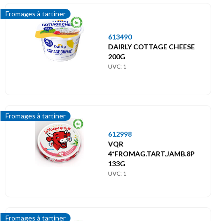
Fromages à tartiner
613490
DAIRLY COTTAGE CHEESE
200G
UVC: 1
Fromages à tartiner
612998
VQR
4*FROMAG.TART.JAMB.8P
133G
UVC: 1
Fromages à tartiner