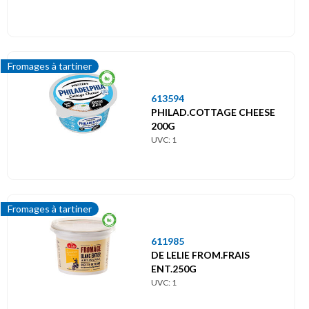
Fromages à tartiner
613594
PHILAD.COTTAGE CHEESE
200G
UVC: 1
Fromages à tartiner
611985
DE LELIE FROM.FRAIS
ENT.250G
UVC: 1