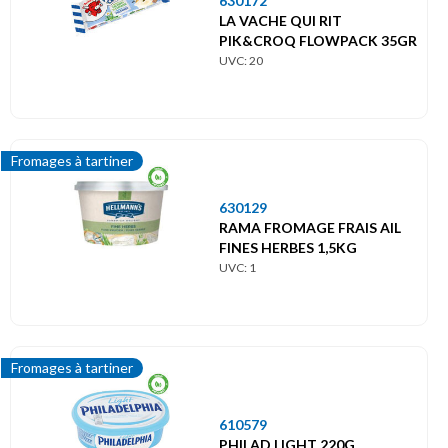
630172
LA VACHE QUI RIT
PIK&CROQ FLOWPACK 35GR
UVC: 20
Fromages à tartiner
630129
RAMA FROMAGE FRAIS AIL
FINES HERBES 1,5KG
UVC: 1
Fromages à tartiner
610579
PHILAD.LIGHT 220G