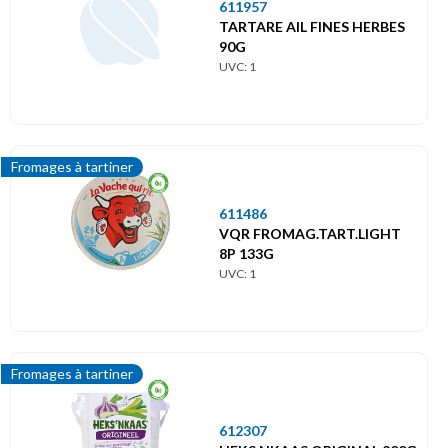
611957
TARTARE AIL FINES HERBES
90G
UVC: 1
Fromages à tartiner
611486
VQR FROMAG.TART.LIGHT
8P 133G
UVC: 1
Fromages à tartiner
612307