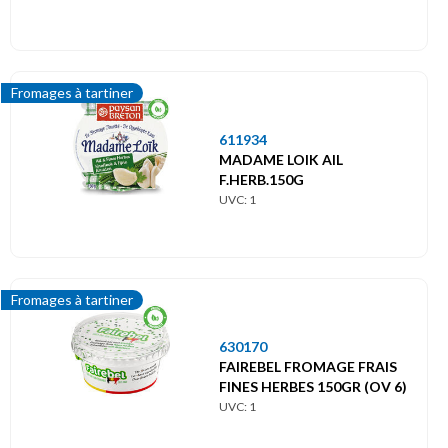
Fromages à tartiner
611934
MADAME LOIK AIL
F.HERB.150G
UVC: 1
Fromages à tartiner
630170
FAIREBEL FROMAGE FRAIS
FINES HERBES 150GR (OV 6)
UVC: 1