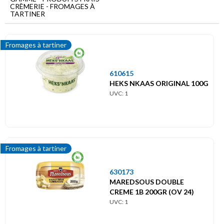
Menu
CRÈMERIE - FROMAGES À
principal
TARTINER
Produits
frais
Fromages à tartiner
Crèmerie
610615
Fromages
HEKS NKAAS ORIGINAL 100G
à
UVC: 1
tartiner
Fromages à tartiner
630173
MAREDSOUS DOUBLE
CREME 1B 200GR (OV 24)
UVC: 1