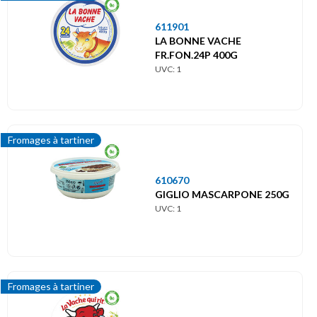
611901
LA BONNE VACHE
FR.FON.24P 400G
UVC: 1
Fromages à tartiner
610670
GIGLIO MASCARPONE 250G
UVC: 1
Fromages à tartiner