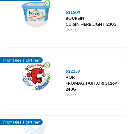
611504
BOURSIN
CUISIN.HERB.LIGHT 230G
UVC: 1
Fromages à tartiner
612259
VQR
FROMAG.TART.ORIGI.16P
240G
UVC: 1
Fromages à tartiner