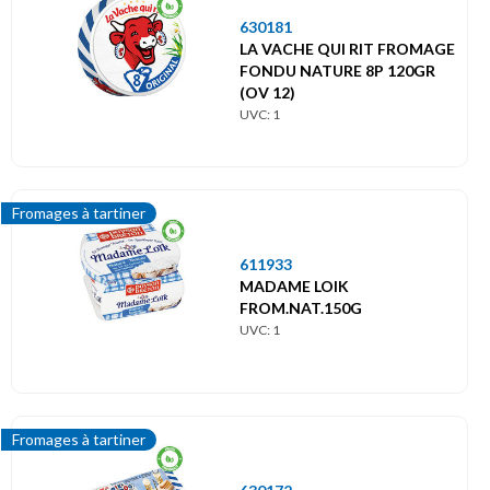
630181
LA VACHE QUI RIT FROMAGE
FONDU NATURE 8P 120GR
(OV 12)
UVC: 1
Fromages à tartiner
611933
MADAME LOIK
FROM.NAT.150G
UVC: 1
Fromages à tartiner