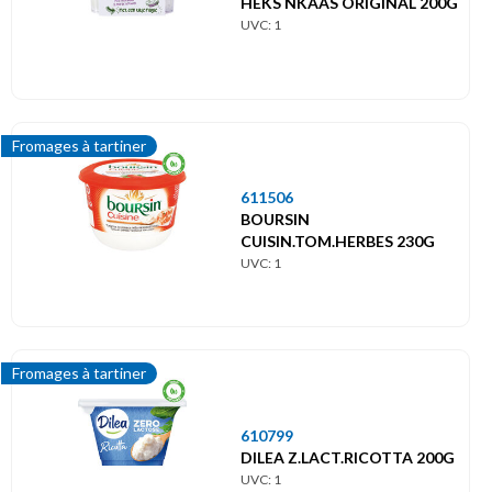
HEKS NKAAS ORIGINAL 200G
UVC: 1
Fromages à tartiner
611506
BOURSIN
CUISIN.TOM.HERBES 230G
UVC: 1
Fromages à tartiner
610799
DILEA Z.LACT.RICOTTA 200G
UVC: 1