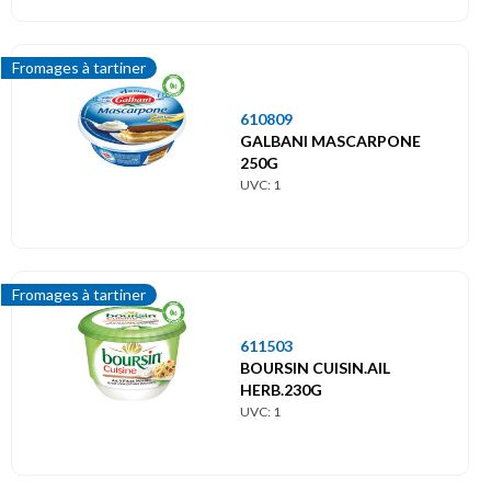
Fromages à tartiner
610809
GALBANI MASCARPONE
250G
UVC: 1
Fromages à tartiner
611503
BOURSIN CUISIN.AIL
HERB.230G
UVC: 1