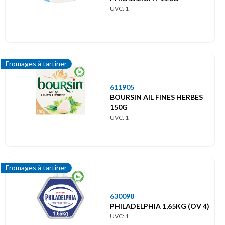
UVC: 1
Fromages à tartiner
611905
BOURSIN AIL FINES HERBES
150G
UVC: 1
Fromages à tartiner
630098
PHILADELPHIA 1,65KG (OV 4)
UVC: 1