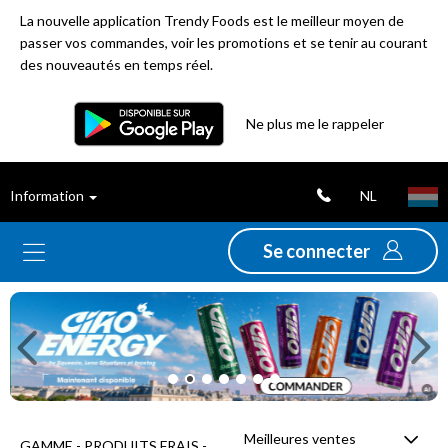
La nouvelle application Trendy Foods est le meilleur moyen de
passer vos commandes, voir les promotions et se tenir au courant
des nouveautés en temps réel.
Filtre
Ne plus me le rappeler
Meilleures
NL
Information
ventes
Se connecter
Nouveautés
Previous
Ne
Promotions
Déstockage
Meilleures ventes
GAMME - PRODUITS FRAIS -