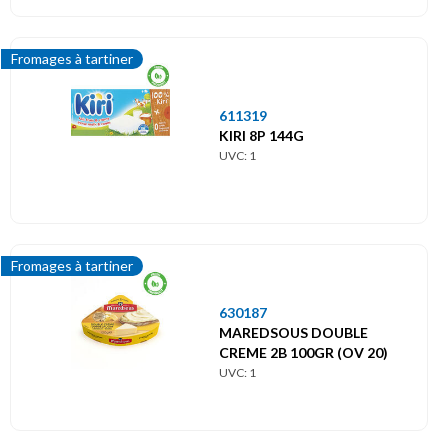
Fromages à tartiner
611319
KIRI 8P 144G
UVC: 1
Fromages à tartiner
630187
MAREDSOUS DOUBLE
CREME 2B 100GR (OV 20)
UVC: 1