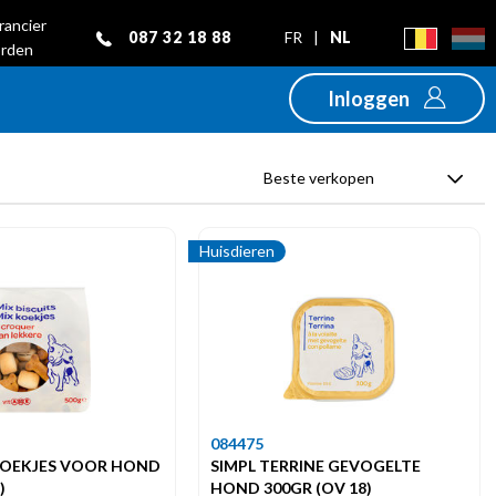
rancier
087 32 18 88
FR
|
NL
rden
Inloggen
Beste verkopen
Huisdieren
084475
 KOEKJES VOOR HOND
SIMPL TERRINE GEVOGELTE
)
HOND 300GR (OV 18)