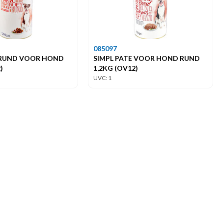
085097
L RUND VOOR HOND
SIMPL PATE VOOR HOND RUND
)
1,2KG (OV12)
UVC: 1