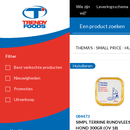
Wie zijn
Leveringsschema
wij?
THEMA'S - SMALL PRICE - H
Filter
Huisdieren
Best verkochte producten
Nieuwigheden
Promoties
Uitverkoop
084473
SIMPL TERRINE RUNDVLEE
HOND 300GR (OV 18)