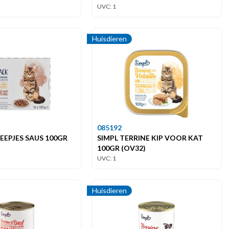
UVC: 1
Huisdieren
085192
REEPJES SAUS 100GR
SIMPL TERRINE KIP VOOR KAT
100GR (OV32)
UVC: 1
Huisdieren