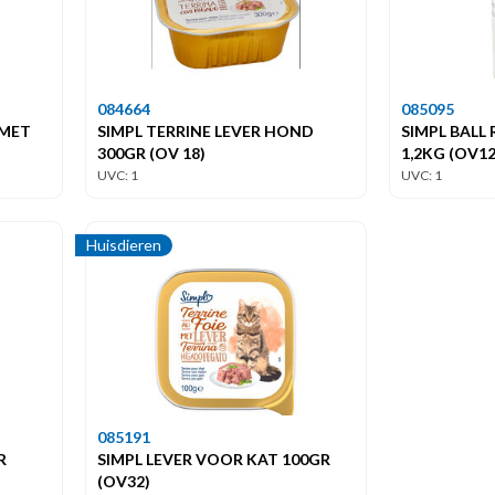
084664
085095
 MET
SIMPL TERRINE LEVER HOND
SIMPL BAL
300GR (OV 18)
1,2KG (OV12
UVC: 1
UVC: 1
Huisdieren
085191
R
SIMPL LEVER VOOR KAT 100GR
(OV32)