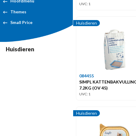
Hoofdmenu
UVC: 1
Themes
Small Price
Huisdieren
Huisdieren
084455
SIMPL KATTENBAKVULLIN
7.2KG (OV 45)
UVC: 1
Huisdieren