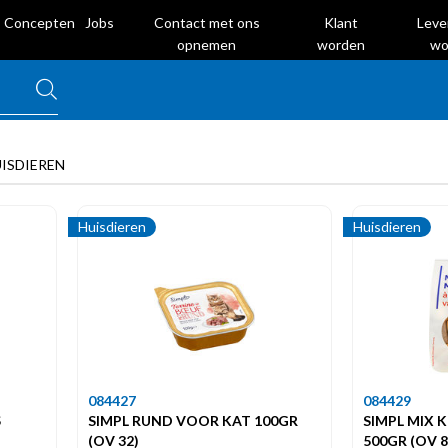
Concepten
Jobs
Contact met ons
Klant
Leve
opnemen
worden
wo
UISDIEREN
Huisdieren
Huisdieren
084427
084429
S
SIMPL RUND VOOR KAT 100GR
SIMPL MIX
(OV 32)
500GR (OV 8