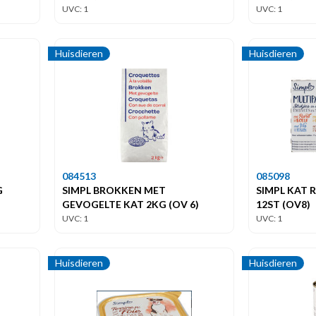
UVC: 1
UVC: 1
Huisdieren
Huisdieren
084513
085098
G
SIMPL BROKKEN MET
SIMPL KAT 
GEVOGELTE KAT 2KG (OV 6)
12ST (OV8)
UVC: 1
UVC: 1
Huisdieren
Huisdieren