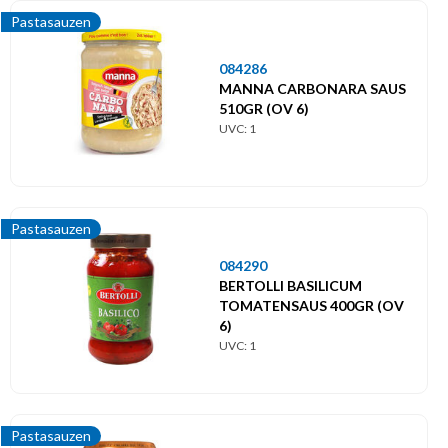
Pastasauzen
084286
MANNA CARBONARA SAUS
510GR (OV 6)
UVC: 1
Pastasauzen
084290
BERTOLLI BASILICUM
TOMATENSAUS 400GR (OV
6)
UVC: 1
Pastasauzen