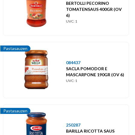
BERTOLLI PECORINO
TOMATENSAUS 400GR (OV
6)
UVC: 1
Pastasauzen
084437
SACLA POMODOR E
MASCARPONE 190GR (OV 6)
UVC: 1
Pastasauzen
250287
BARILLA RICOTTA SAUS