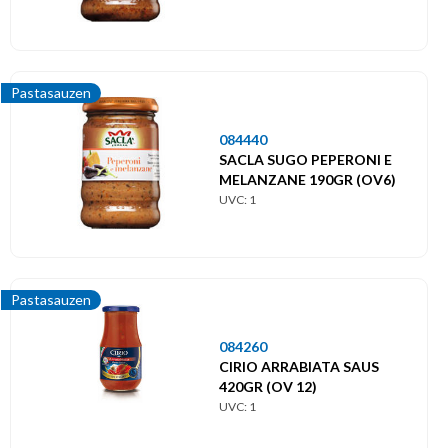
Pastasauzen
084440
SACLA SUGO PEPERONI E
MELANZANE 190GR (OV6)
UVC: 1
Pastasauzen
084260
CIRIO ARRABIATA SAUS
420GR (OV 12)
UVC: 1