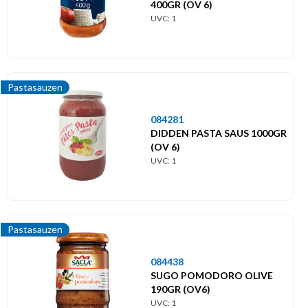
400GR (OV 6)
UVC: 1
Pastasauzen
084281
DIDDEN PASTA SAUS 1000GR
(OV 6)
UVC: 1
Pastasauzen
084438
SUGO POMODORO OLIVE
190GR (OV6)
UVC: 1