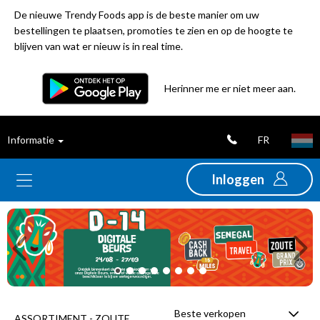
De nieuwe Trendy Foods app is de beste manier om uw
bestellingen te plaatsen, promoties te zien en op de hoogte te
blijven van wat er nieuw is in real time.
Filter
Herinner me er niet meer aan.
Best
FR
Informatie
verkochte
producten
Inloggen
Nieuwigheden
Previous
Ne
Promoties
Uitverkoop
Beste verkopen
ASSORTIMENT - ZOUTE