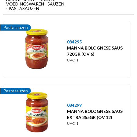
VOEDINGSWAREN - SAUZEN
Hoofdmenu
- PASTASAUZEN
Zoute
voedingswaren
Pastasauzen
Sauzen
084295
MANNA BOLOGNESE SAUS
Pastasauzen
720GR (OV 6)
UVC: 1
Pastasauzen
084299
MANNA BOLOGNESE SAUS
EXTRA 355GR (OV 12)
UVC: 1