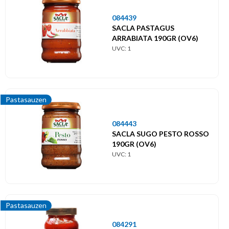
084439
SACLA PASTAGUS
ARRABIATA 190GR (OV6)
UVC: 1
Pastasauzen
084443
SACLA SUGO PESTO ROSSO
190GR (OV6)
UVC: 1
Pastasauzen
084291