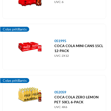
UVC: 6
Colas pétillants
051995
COCA COLA MINI CANS 15CL
12-PACK
UVC: 2X12
Colas pétillants
052059
COCA COLA ZERO LEMON
PET 50CL 6-PACK
UVC: 4X6