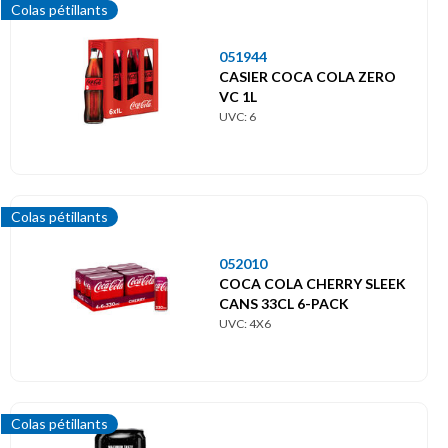
Colas pétillants
051944
CASIER COCA COLA ZERO
VC 1L
UVC: 6
Colas pétillants
052010
COCA COLA CHERRY SLEEK
CANS 33CL 6-PACK
UVC: 4X6
Colas pétillants