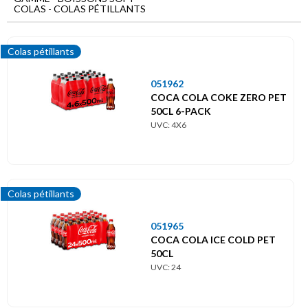
Menu
COLAS - COLAS PÉTILLANTS
principal
Boissons
Colas pétillants
soft
051962
Colas
COCA COLA COKE ZERO PET
Colas
50CL 6-PACK
pétillants
UVC: 4X6
Colas pétillants
051965
COCA COLA ICE COLD PET
50CL
UVC: 24