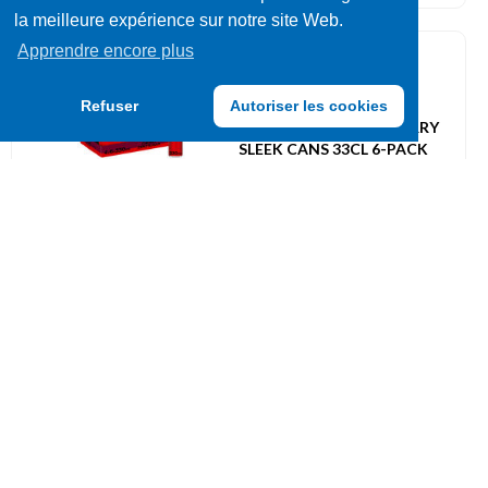
la meilleure expérience sur notre site Web.
Apprendre encore plus
Colas pétillants
052011
Refuser
Autoriser les cookies
COCA COLA ZERO CHERRY
SLEEK CANS 33CL 6-PACK
UVC: 4X6
Colas pétillants
052038
DR PEPPER CREAM SODA
CANS 35,5CL
UVC: 12