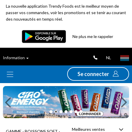
La nouvelle application Trendy Foods est le meilleur moyen de
passer vos commandes, voir les promotions et se tenir au courant
des nouveautés en temps réel.
Filtre
Ne plus me le rappeler
Meilleures
NL
Information
ventes
Se connecter
Nouveautés
Previous
Ne
Promotions
Déstockage
Meilleures ventes
GAMME - BOISSONS SOFT -