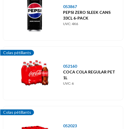
053867
PEPSI ZERO SLEEK CANS
33CL 6-PACK
UVC: 4X6
Colas pétillants
052160
COCA COLA REGULAR PET
1L
UVC: 6
Colas pétillants
052023