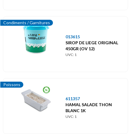
Condiments / Garnitures
013615
SIROP DE LIEGE ORIGINAL
450GR (OV 12)
UVC: 1
Poissons
611357
HAMAL SALADE THON
BLANC 1K
UVC: 1