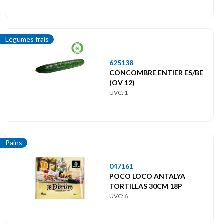
Légumes frais
625138
CONCOMBRE ENTIER ES/BE
(OV 12)
UVC: 1
Pains
047161
POCO LOCO ANTALYA
TORTILLAS 30CM 18P
UVC: 6