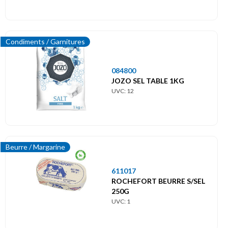
Condiments / Garnitures
084800
JOZO SEL TABLE 1KG
UVC: 12
Beurre / Margarine
611017
ROCHEFORT BEURRE S/SEL
250G
UVC: 1