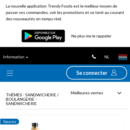
La nouvelle application Trendy Foods est le meilleur moyen de
passer vos commandes, voir les promotions et se tenir au courant
des nouveautés en temps réel.
Filtre
Ne plus me le rappeler
Meilleures
NL
Information
ventes
Se connecter
Nouveautés
Meilleures ventes
Promotions
THÈMES - SANDWICHERIE /
BOULANGERIE -
SANDWICHERIE
Déstockage
Sauces