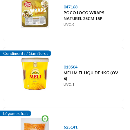
047168
POCO LOCO WRAPS
NATUREL 25CM 15P
UVC: 6
Condiments / Garnitures
013504
MELI MIEL LIQUIDE 1KG (OV
6)
UVC: 1
Légumes frais
625141