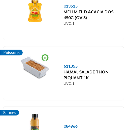
013515
MELI MIEL D ACACIA DOSI
450G (OV 8)
UVC: 1
Poissons
611355
HAMAL SALADE THON
PIQUANT 1K
UVC: 1
Sauces
084966