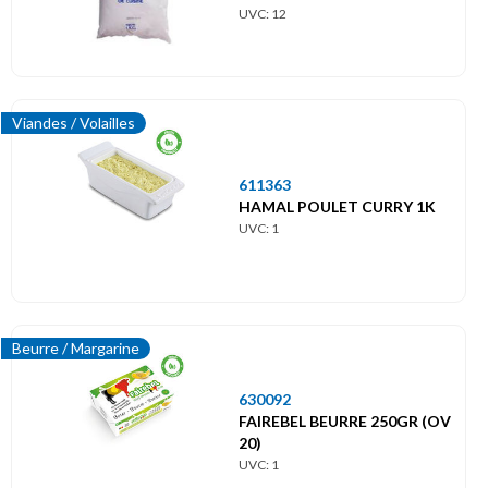
UVC: 12
Viandes / Volailles
611363
HAMAL POULET CURRY 1K
UVC: 1
Beurre / Margarine
630092
FAIREBEL BEURRE 250GR (OV
20)
UVC: 1