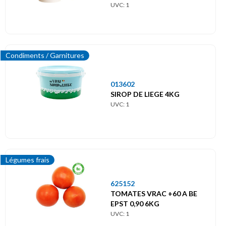
UVC: 1
Condiments / Garnitures
013602
SIROP DE LIEGE 4KG
UVC: 1
Légumes frais
625152
TOMATES VRAC +60 A BE
EPST 0,90 6KG
UVC: 1