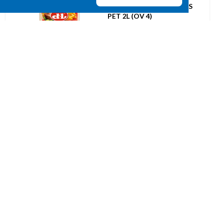
D+L MAYONNAISE OEUFS
PET 2L (OV 4)
UVC: 1
Sauces
084946
MANNA MAYONNAISE TUBE
CHEF 80% COLZA 1L (OV 12)
UVC: 1
Sauces
085072
D+L SAUCE BRASIL SQUEEZE
PET 1L (OV 6)