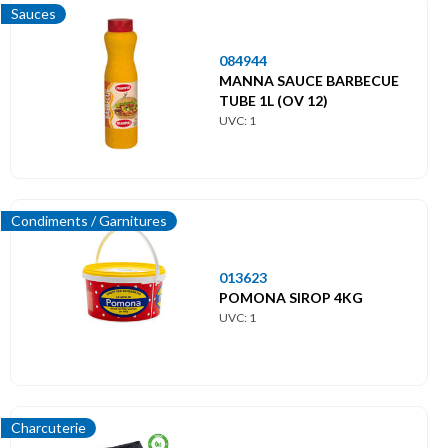
Sauces
084944
MANNA SAUCE BARBECUE
TUBE 1L (OV 12)
UVC: 1
Condiments / Garnitures
013623
POMONA SIROP 4KG
UVC: 1
Charcuterie