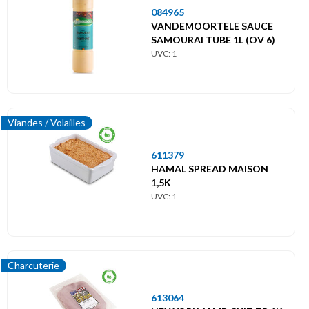
Menu
principal
084965
VANDEMOORTELE SAUCE
SAMOURAI TUBE 1L (OV 6)
Themes
UVC: 1
Sandwicherie
/
Boulangerie
Sandwicherie
Viandes / Volailles
611379
Pains
HAMAL SPREAD MAISON
1,5K
Charcuterie
UVC: 1
Poissons
Viandes
Charcuterie
Beurre / Margarine
613064