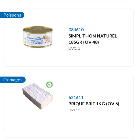
Poissons
084610
SIMPL THON NATUREL
185GR (OV 48)
UVC: 1
Fromages
621611
BRIQUE BRIE 1KG (OV 6)
UVC: 1