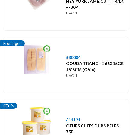
NEY YORK JAMB.CUIT TR.1K
+-30P
Fromages
UVC: 1
Salades préparées
Condiments / Garnitures
Fromages
Œufs
630084
GOUDA TRANCHE 66X15GR
Fruits et légumes
15*5CM (OV 6)
UVC: 1
Sauces
Sauces chaudes
Œufs
Soupes
611121
OEUFS CUITS DURS PELES
75P