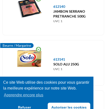
612140
JAMBON SERRANO
PRETRANCHE 500G
UVC: 1
Beurre / Margarine
613141
SOLO ALU 250G
UVC: 1
Ce site Web utilise des cookies pour vous garantir
la meilleure expérience sur notre site Web.
Apprendre encore plus
Sauces
084973
Refuser
Autoriser les cookies