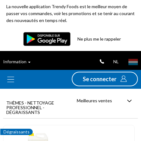
La nouvelle application Trendy Foods est le meilleur moyen de
passer vos commandes, voir les promotions et se tenir au courant
des nouveautés en temps réel.
Filtre
Ne plus me le rappeler
Meilleures
NL
Information
ventes
Se connecter
Nouveautés
Meilleures ventes
Promotions
THÈMES - NETTOYAGE
PROFESSIONNEL -
DÉGRAISSANTS
Déstockage
Dégraissants