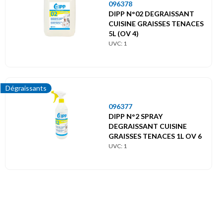
Menu
096378
principal
DIPP N°02 DEGRAISSANT
CUISINE GRAISSES TENACES
Themes
5L (OV 4)
UVC: 1
Nettoyage
professionnel
Dégraissants
Dégraissants
096377
DIPP N°2 SPRAY
DEGRAISSANT CUISINE
GRAISSES TENACES 1L OV 6
UVC: 1