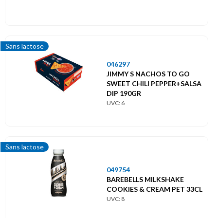
Sans lactose
046297
JIMMY S NACHOS TO GO
SWEET CHILI PEPPER+SALSA
DIP 190GR
UVC: 6
Sans lactose
049754
BAREBELLS MILKSHAKE
COOKIES & CREAM PET 33CL
UVC: 8