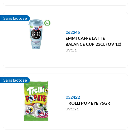
Sans lactose
062245
EMMI CAFFE LATTE
BALANCE CUP 23CL (OV 10)
UVC: 1
Sans lactose
032422
TROLLI POP EYE 75GR
UVC: 21