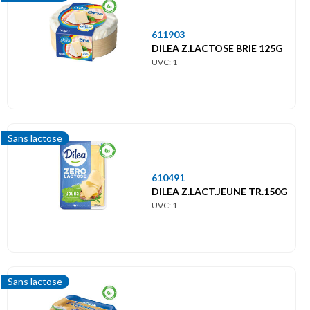
611903
DILEA Z.LACTOSE BRIE 125G
UVC: 1
Sans lactose
610491
DILEA Z.LACT.JEUNE TR.150G
UVC: 1
Sans lactose