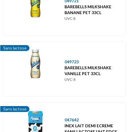
Menu
049721
principal
BAREBELLS MILKSHAKE
BANANE PET 33CL
UVC: 8
Themes
Label
Sans
lactose
Sans lactose
049723
BAREBELLS MILKSHAKE
VANILLE PET 33CL
UVC: 8
Sans lactose
047642
INEX LAIT DEMI ECREME
SANS LACTOSE UHT EDGE