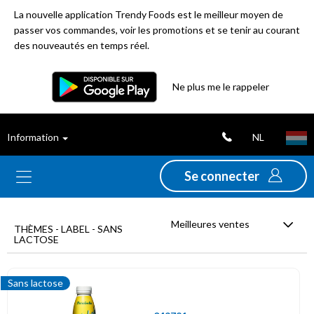
La nouvelle application Trendy Foods est le meilleur moyen de
passer vos commandes, voir les promotions et se tenir au courant
des nouveautés en temps réel.
Filtre
Ne plus me le rappeler
Meilleures
NL
Information
ventes
Se connecter
Nouveautés
Meilleures ventes
Promotions
THÈMES - LABEL - SANS
LACTOSE
Déstockage
Sans lactose