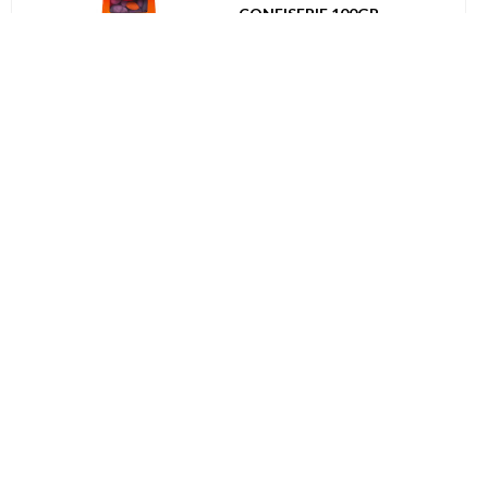
CONFISERIE 100GR
UVC: 16
Halloween
097058
GRAND SEAU FEUTRE
HALLOWEEN
ARAIGNEE/CHAUVE-SOURIS
175GR
UVC: 12
Halloween
092126
HALLOWEEN SPOOKY BEAR
CHOCOLAT AU LAIT 6,25GR
UVC: 100