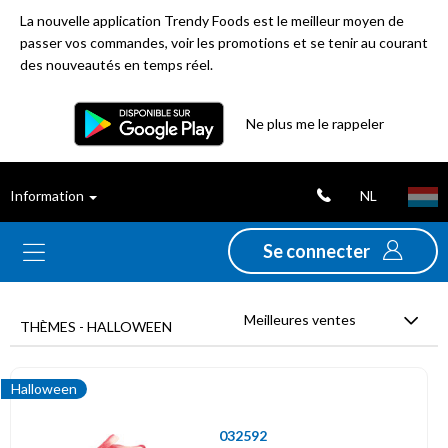
La nouvelle application Trendy Foods est le meilleur moyen de
passer vos commandes, voir les promotions et se tenir au courant
des nouveautés en temps réel.
Filtre
Ne plus me le rappeler
Meilleures
NL
Information
ventes
Se connecter
Nouveautés
Meilleures ventes
Promotions
THÈMES - HALLOWEEN
Déstockage
Halloween
032592