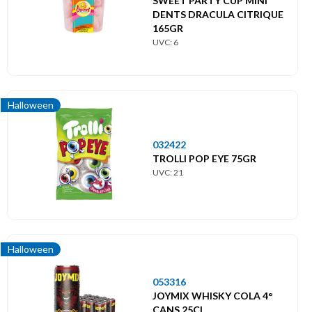
SWEET PARTY CUP MINI
DENTS DRACULA CITRIQUE
165GR
UVC: 6
Halloween
032422
TROLLI POP EYE 75GR
UVC: 21
Halloween
053316
JOYMIX WHISKY COLA 4°
CANS 25CL