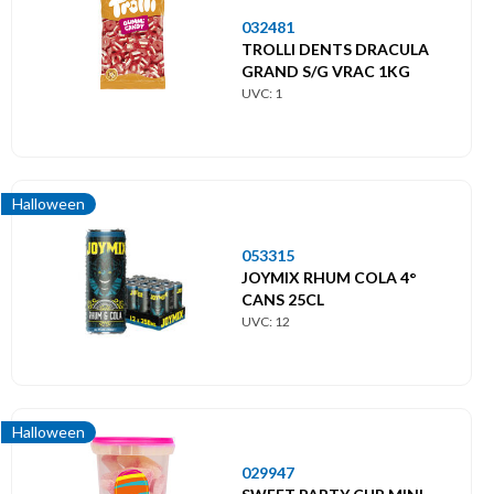
032481
TROLLI DENTS DRACULA
GRAND S/G VRAC 1KG
UVC: 1
Halloween
053315
JOYMIX RHUM COLA 4°
CANS 25CL
UVC: 12
Halloween
029947