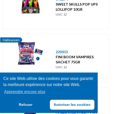
SWEET SKULLS POP UPS
LOLLIPOP 10GR
UVC: 12
Halloween
220315
FINI BOOM VAMPIRES
SACHET 75GR
UVC: 12
Ce site Web utilise des cookies pour vous garantir
la meilleure expérience sur notre site Web.
Apprendre encore plus
Halloween
092114
Refuser
Autoriser les cookies
BOITE SERRE-TETE
HALLOWEEN ASS. + MIX