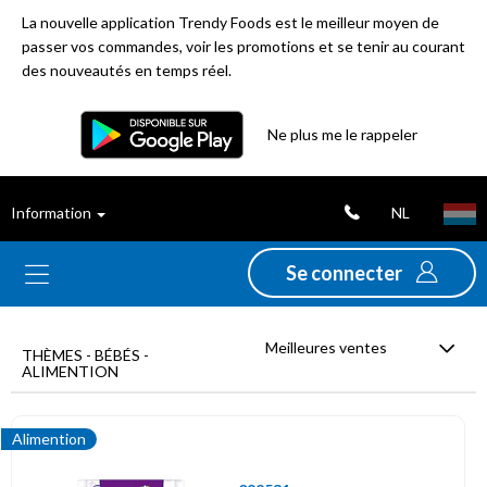
La nouvelle application Trendy Foods est le meilleur moyen de
passer vos commandes, voir les promotions et se tenir au courant
des nouveautés en temps réel.
Filtre
Ne plus me le rappeler
Meilleures
NL
Information
ventes
Se connecter
Nouveautés
Meilleures ventes
Promotions
THÈMES - BÉBÉS -
ALIMENTION
Déstockage
Alimention