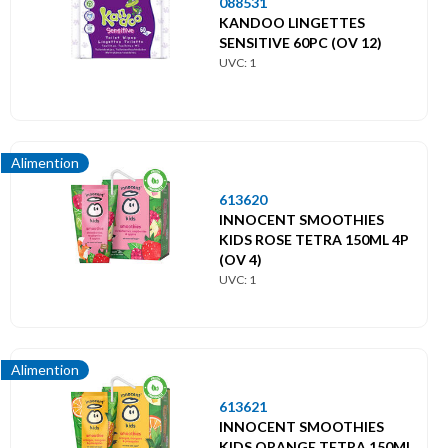
Menu
088531
principal
KANDOO LINGETTES
SENSITIVE 60PC (OV 12)
UVC: 1
Themes
Bébés
Alimention
Alimention
613620
INNOCENT SMOOTHIES
KIDS ROSE TETRA 150ML 4P
(OV 4)
UVC: 1
Alimention
613621
INNOCENT SMOOTHIES
KIDS ORANGE TETRA 150ML