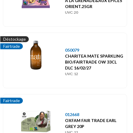
A LA GRENADE&AUX EPICES
ORIENT.25GR
UVC: 20
Déstockage
Fairtrade
050079
CHARITEA MATE SPARKLING
BIO/FAIRTRADE OW 33CL
DLC 16/02/27
UVC: 12
Fairtrade
012668
OXFAM FAIR TRADE EARL
GREY 20P
UVC: 12