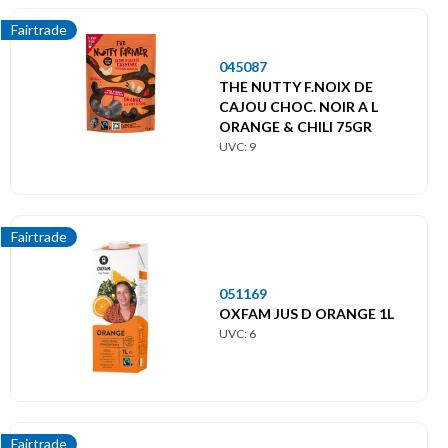
Fairtrade
045087
THE NUTTY F.NOIX DE
CAJOU CHOC. NOIR A L
ORANGE & CHILI 75GR
UVC: 9
Fairtrade
051169
OXFAM JUS D ORANGE 1L
UVC: 6
Fairtrade