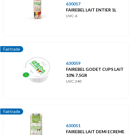
Menu
630057
principal
FAIREBEL LAIT ENTIER 1L
UVC: 6
Themes
Label
Fairtrade
Fairtrade
630059
FAIREBEL GODET CUPS LAIT
10% 7,5GR
UVC: 240
Fairtrade
630051
FAIREBEL LAIT DEMI ECREME