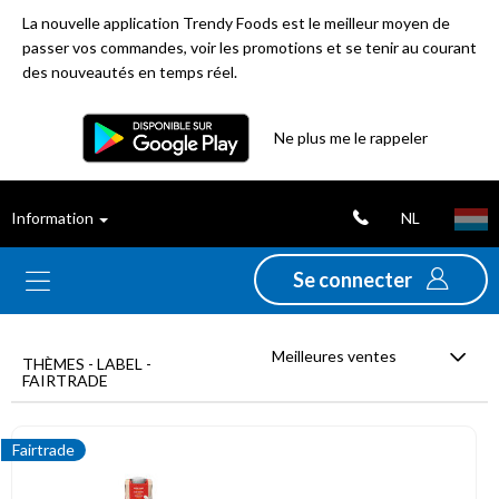
La nouvelle application Trendy Foods est le meilleur moyen de
passer vos commandes, voir les promotions et se tenir au courant
des nouveautés en temps réel.
Filtre
Ne plus me le rappeler
Meilleures
NL
Information
ventes
Se connecter
Nouveautés
Meilleures ventes
Promotions
THÈMES - LABEL -
FAIRTRADE
Déstockage
Fairtrade