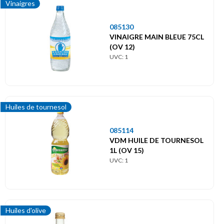
Vinaigres
085130
VINAIGRE MAIN BLEUE 75CL
(OV 12)
UVC: 1
Huiles de tournesol
085114
VDM HUILE DE TOURNESOL
1L (OV 15)
UVC: 1
Huiles d'olive