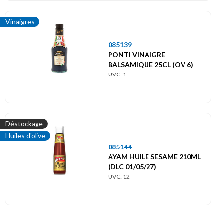
Vinaigres
085139
PONTI VINAIGRE
BALSAMIQUE 25CL (OV 6)
UVC: 1
Déstockage
Huiles d'olive
085144
AYAM HUILE SESAME 210ML
(DLC 01/05/27)
UVC: 12