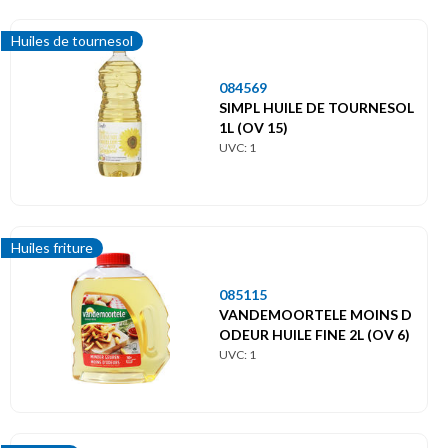
Vinaigres
Huiles de tournesol
084569
SIMPL HUILE DE TOURNESOL
1L (OV 15)
UVC: 1
Huiles friture
085115
VANDEMOORTELE MOINS D
ODEUR HUILE FINE 2L (OV 6)
UVC: 1