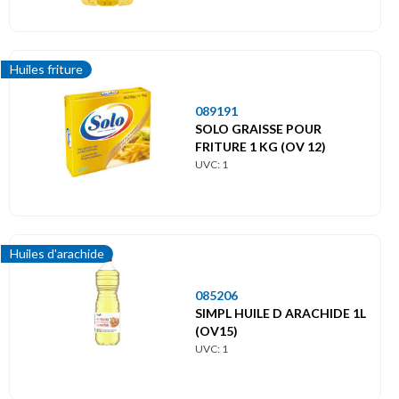
Huiles friture
089191
SOLO GRAISSE POUR
FRITURE 1 KG (OV 12)
UVC: 1
Huiles d'arachide
085206
SIMPL HUILE D ARACHIDE 1L
(OV15)
UVC: 1