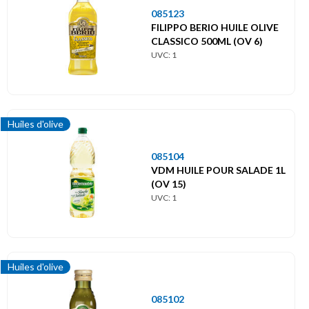
085123
FILIPPO BERIO HUILE OLIVE
CLASSICO 500ML (OV 6)
UVC: 1
Huiles d'olive
085104
VDM HUILE POUR SALADE 1L
(OV 15)
UVC: 1
Huiles d'olive
085102