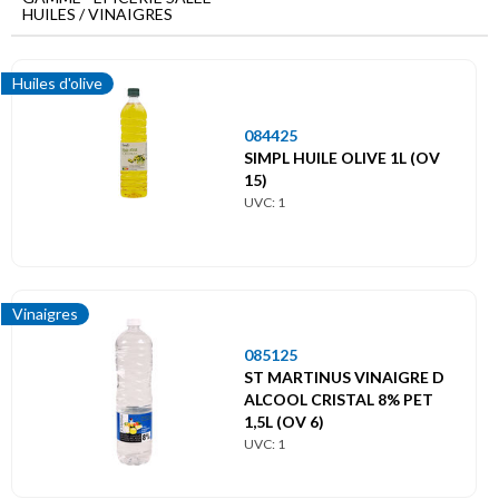
Menu
HUILES / VINAIGRES
principal
Epicerie
Huiles d'olive
salée
Huiles
084425
/
SIMPL HUILE OLIVE 1L (OV
Vinaigres
15)
UVC: 1
Huiles d'arachide
Huiles de maïs
Vinaigres
Huiles de tournesol
085125
ST MARTINUS VINAIGRE D
Huiles d'olive
ALCOOL CRISTAL 8% PET
1,5L (OV 6)
UVC: 1
Huiles friture