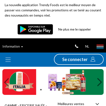
La nouvelle application Trendy Foods est le meilleur moyen de
passer vos commandes, voir les promotions et se tenir au courant
des nouveautés en temps réel.
Filtre
Ne plus me le rappeler
Meilleures
NL
Information
ventes
Se connecter
Nouveautés
Previous
Ne
Promotions
Déstockage
Meilleures ventes
GAMME - EPICERIE SALÉE -