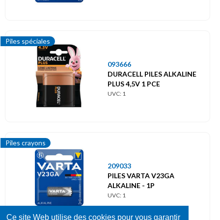
Piles spéciales
093666
DURACELL PILES ALKALINE
PLUS 4,5V 1 PCE
UVC: 1
Piles crayons
209033
PILES VARTA V23GA
ALKALINE - 1P
UVC: 1
Ce site Web utilise des cookies pour vous garantir