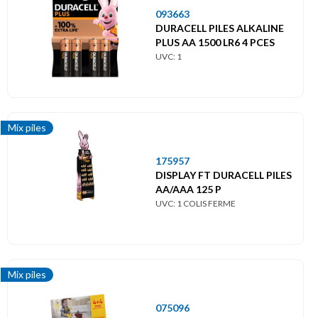
093663
DURACELL PILES ALKALINE
PLUS AA 1500 LR6 4 PCES
UVC: 1
Mix piles
175957
DISPLAY FT DURACELL PILES
AA/AAA 125 P
UVC: 1 COLIS FERME
Mix piles
075096