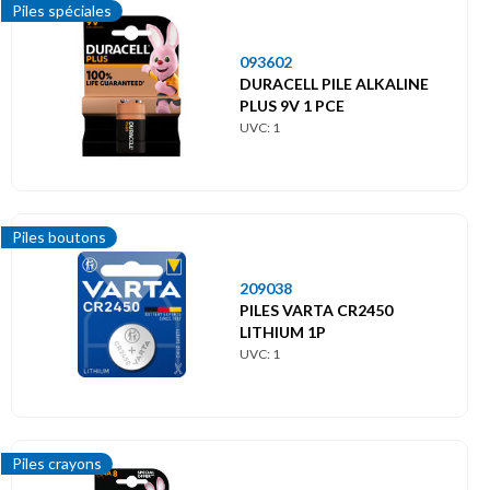
Piles spéciales
093602
DURACELL PILE ALKALINE
PLUS 9V 1 PCE
UVC: 1
Piles boutons
209038
PILES VARTA CR2450
LITHIUM 1P
UVC: 1
Piles crayons