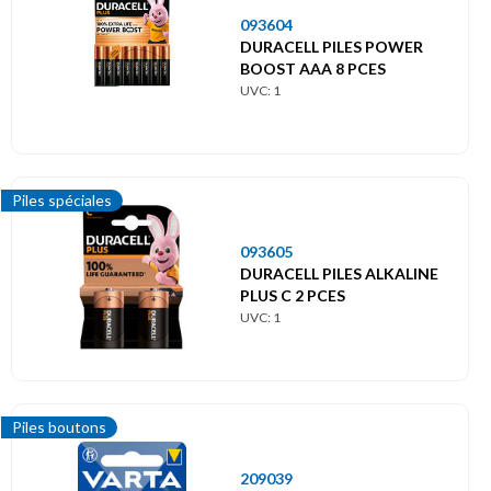
093604
DURACELL PILES POWER
BOOST AAA 8 PCES
UVC: 1
Piles spéciales
093605
DURACELL PILES ALKALINE
PLUS C 2 PCES
UVC: 1
Piles boutons
209039