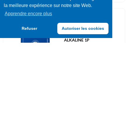
la meilleure expérience sur notre site Web.
Apprendre encore plus
Piles boutons
209035
Refuser
Autoriser les cookies
PILES VARTA 13GA/LR44
ALKALINE 1P
UVC: 1
Piles spéciales
209050
PILES VARTA LITHIUM 2CR5
BLISTER 1P
UVC: 1