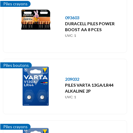
Piles crayons
093603
DURACELL PILES POWER
BOOST AA 8 PCES
UVC: 1
Piles boutons
209032
PILES VARTA 13GA/LR44
ALKALINE 2P
UVC: 1
Piles crayons