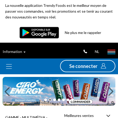
La nouvelle application Trendy Foods est le meilleur moyen de
passer vos commandes, voir les promotions et se tenir au courant
des nouveautés en temps réel.
Filtre
Ne plus me le rappeler
Meilleures
NL
Information
ventes
Se connecter
Nouveautés
Previous
Ne
Promotions
Déstockage
Meilleures ventes
GAMME - MULTIMÉDIA -