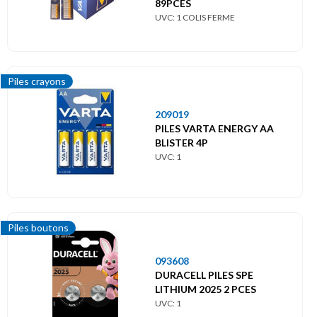
89PCES
UVC: 1 COLIS FERME
Piles crayons
209019
PILES VARTA ENERGY AA
BLISTER 4P
UVC: 1
Piles boutons
093608
DURACELL PILES SPE
LITHIUM 2025 2 PCES
UVC: 1