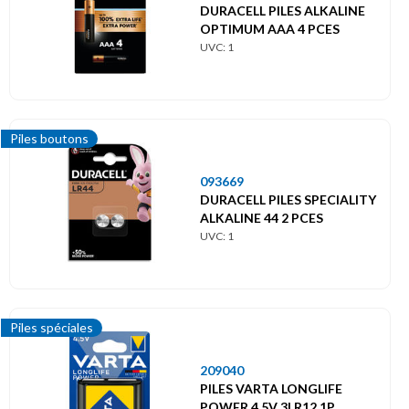
DURACELL PILES ALKALINE
OPTIMUM AAA 4 PCES
UVC: 1
Piles boutons
093669
DURACELL PILES SPECIALITY
ALKALINE 44 2 PCES
UVC: 1
Piles spéciales
209040
PILES VARTA LONGLIFE
POWER 4,5V 3LR12 1P