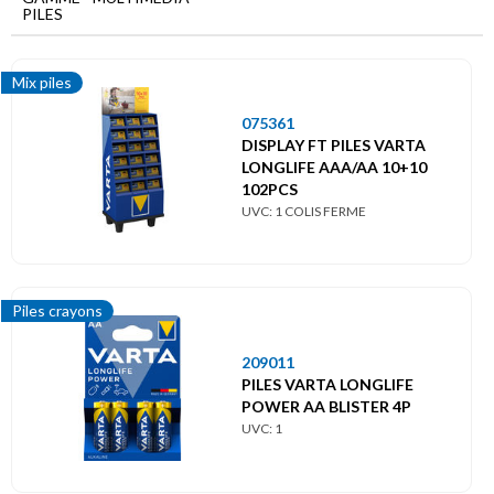
Menu
PILES
principal
Multimédia
Mix piles
Piles
075361
DISPLAY FT PILES VARTA
Mix piles
LONGLIFE AAA/AA 10+10
102PCS
UVC: 1 COLIS FERME
Piles boutons
Piles crayons
Piles crayons
Piles spéciales
209011
PILES VARTA LONGLIFE
POWER AA BLISTER 4P
UVC: 1