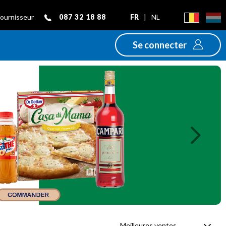
087 32 18 88
FR
|
NL
fournisseur
Se connecter
Next
Meilleures ventes