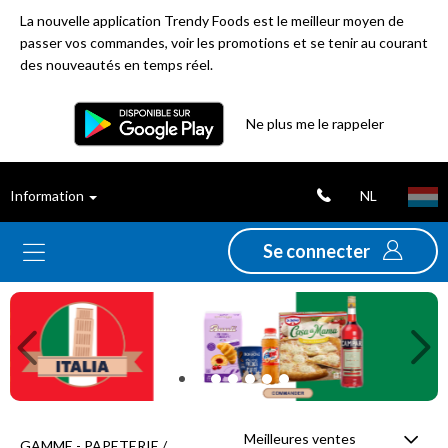
La nouvelle application Trendy Foods est le meilleur moyen de
passer vos commandes, voir les promotions et se tenir au courant
des nouveautés en temps réel.
Filtre
Ne plus me le rappeler
Meilleures
NL
Information
ventes
Se connecter
Nouveautés
Previous
Ne
Promotions
Déstockage
Meilleures ventes
GAMME - PAPETERIE /