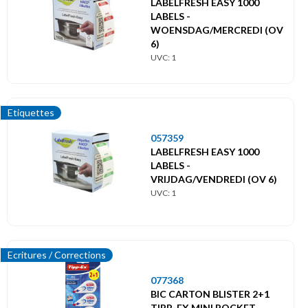
LABELFRESH EASY 1000
LABELS -
WOENSDAG/MERCREDI (OV
6)
UVC: 1
Etiquettes
057359
LABELFRESH EASY 1000
LABELS -
VRIJDAG/VENDREDI (OV 6)
UVC: 1
Ecritures / Corrections
077368
BIC CARTON BLISTER 2+1
TIPP-EX MINI POCKET