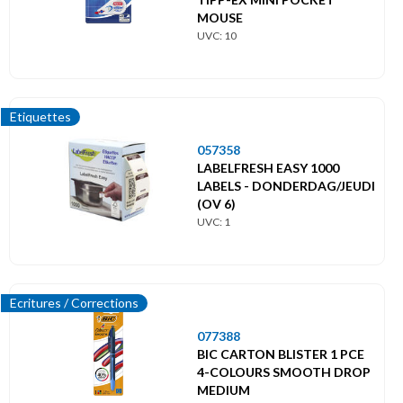
MOUSE
UVC: 10
Etiquettes
057358
LABELFRESH EASY 1000
LABELS - DONDERDAG/JEUDI
(OV 6)
UVC: 1
Ecritures / Corrections
077388
BIC CARTON BLISTER 1 PCE
4-COLOURS SMOOTH DROP
MEDIUM