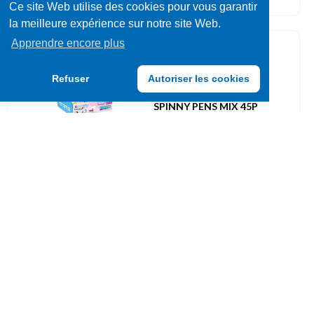
Ce site Web utilise des cookies pour vous garantir
la meilleure expérience sur notre site Web.
Apprendre encore plus
Ecritures / Corrections
275666
Refuser
Autoriser les cookies
DISPLAY CD PAPETERIE
SPINNY PENS MIX 45P
UVC: 1 COLIS FERME
Ecritures / Corrections
077369
BIC CARTON BLISTER 2+1
TIPP-EX MINI POCKET
MOUSE DECOR
UVC: 10