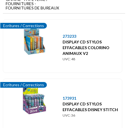
Menu
FOURNITURES -
principal
FOURNITURES DE BUREAUX
Papeterie
/
Ecritures / Corrections
Fournitures
Fournitures
273233
de
DISPLAY CD STYLOS
bureaux
EFFACABLES COLORINO
ANIMAUX V2
UVC: 48
Ecritures / Corrections
Etiquettes
Ecritures / Corrections
Petites fournitures bureau
173931
DISPLAY CD STYLOS
EFFACABLES DISNEY STITCH
UVC: 36