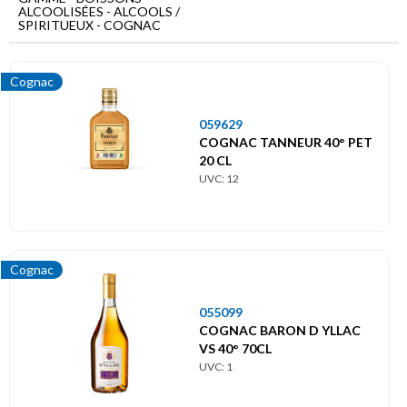
Menu
ALCOOLISÉES - ALCOOLS /
principal
SPIRITUEUX - COGNAC
Boissons
alcoolisées
Cognac
Alcools
059629
/
Spiritueux
COGNAC TANNEUR 40° PET
20 CL
Cognac
UVC: 12
Cognac
055099
COGNAC BARON D YLLAC
VS 40° 70CL
UVC: 1