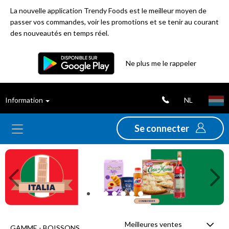
La nouvelle application Trendy Foods est le meilleur moyen de
passer vos commandes, voir les promotions et se tenir au courant
des nouveautés en temps réel.
Filtre
Ne plus me le rappeler
Meilleures
NL
Information
ventes
Se connecter
Nouveautés
Previous
Ne
Promotions
Déstockage
Meilleures ventes
GAMME - BOISSONS