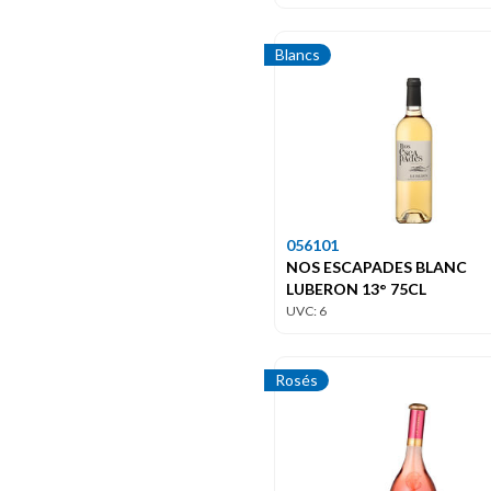
Blancs
056101
NOS ESCAPADES BLANC
LUBERON 13° 75CL
UVC: 6
Rosés