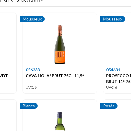
SÉES - VINS / BULLES
Mousseux
Mousseux
056233
054631
 VDT
CAVA HOLA! BRUT 75CL 11,5°
PROSECCO 
BRUT 11° 75
UVC: 6
UVC: 6
Blancs
Rosés