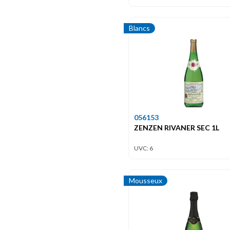
Blancs
056153
ZENZEN RIVANER SEC 1L
UVC: 6
Mousseux