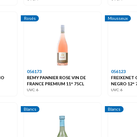
Rosés
Mousseux
056173
056123
IO
REMY PANNIER ROSE VIN DE
FREIXENET
FRANCE PREMIUM 11° 75CL
NEGRO 12° 
UVC: 6
UVC: 6
Blancs
Blancs