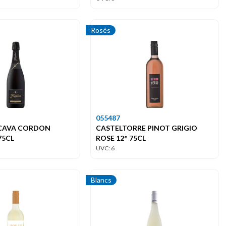
Rosés
055487
 CAVA CORDON
CASTELTORRE PINOT GRIGIO
75CL
ROSE 12° 75CL
UVC: 6
Blancs