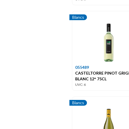
Blancs
055489
CASTELTORRE PINOT GRIG
BLANC 12° 75CL
UVC: 6
Blancs