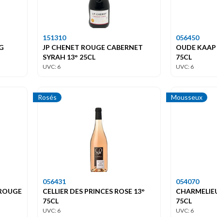
151310
056450
G
JP CHENET ROUGE CABERNET
OUDE KAAP 
SYRAH 13° 25CL
75CL
UVC: 6
UVC: 6
Rosés
Mousseux
056431
054070
 ROUGE
CELLIER DES PRINCES ROSE 13°
CHARMELIEU
75CL
75CL
UVC: 6
UVC: 6