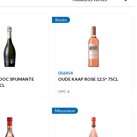
Rosés
056454
DOC SPUMANTE
OUDE KAAP ROSE 12,5° 75CL
CL
UVC: 6
Mousseux