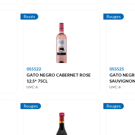
Rosés
Rouges
055522
055525
GATO NEGRO CABERNET ROSE
GATO NEGR
12,5° 75CL
SAUVIGNON 
UVC: 6
UVC: 6
Rouges
Rouges