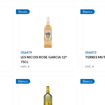
Rosés
Blancs
056479
056473
LES NICOIS ROSE GARCIA 12°
TERRES MUT
75CL
UVC: 6
UVC: 6
Blancs
Blancs