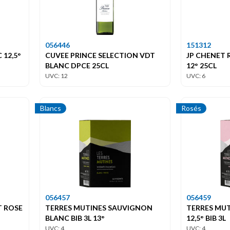
056446
151312
 12,5°
CUVEE PRINCE SELECTION VDT
JP CHENET 
BLANC DPCE 25CL
12° 25CL
UVC: 12
UVC: 6
Blancs
Rosés
056457
056459
T ROSE
TERRES MUTINES SAUVIGNON
TERRES MUT
BLANC BIB 3L 13°
12,5° BIB 3L
UVC: 4
UVC: 4