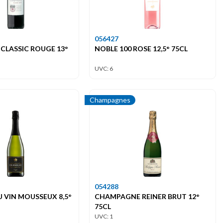
056427
CLASSIC ROUGE 13°
NOBLE 100 ROSE 12,5° 75CL
UVC: 6
Champagnes
054288
 VIN MOUSSEUX 8,5°
CHAMPAGNE REINER BRUT 12°
75CL
UVC: 1