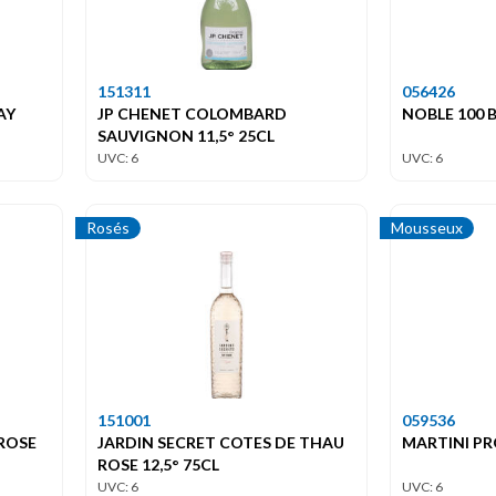
151311
056426
AY
JP CHENET COLOMBARD
NOBLE 100 B
SAUVIGNON 11,5° 25CL
UVC: 6
UVC: 6
Rosés
Mousseux
151001
059536
ROSE
JARDIN SECRET COTES DE THAU
MARTINI PR
ROSE 12,5° 75CL
UVC: 6
UVC: 6