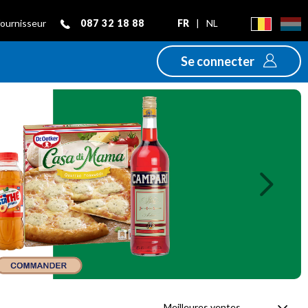
087 32 18 88
FR
|
NL
fournisseur
Se connecter
Next
Meilleures ventes