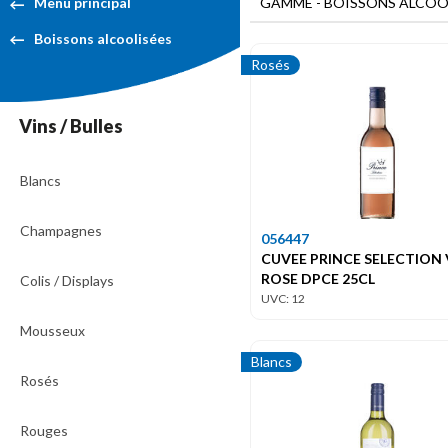
GAMME - BOISSONS ALCOOLI
Menu principal
Boissons alcoolisées
Rosés
Vins / Bulles
Blancs
Champagnes
056447
CUVEE PRINCE SELECTION
ROSE DPCE 25CL
Colis / Displays
UVC: 12
Mousseux
Blancs
Rosés
Rouges