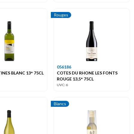
Rouges
056186
INES BLANC 13° 75CL
COTES DU RHONE LES FONTS
ROUGE 13,5° 75CL
UVC: 6
Blancs