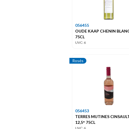
056455
OUDE KAAP CHENIN BLANC
75CL
UVC: 6
Rosés
056453
TERRES MUTINES CINSAUL
12,5° 75CL
UVC: 6