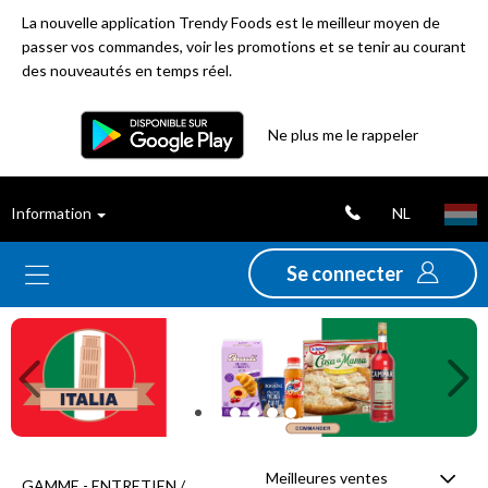
La nouvelle application Trendy Foods est le meilleur moyen de
passer vos commandes, voir les promotions et se tenir au courant
des nouveautés en temps réel.
Filtre
Ne plus me le rappeler
Meilleures
NL
Information
ventes
Se connecter
Nouveautés
Previous
Ne
Promotions
Déstockage
Meilleures ventes
GAMME - ENTRETIEN /