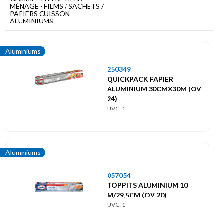
Menu
MÉNAGE - FILMS / SACHETS /
principal
PAPIERS CUISSON -
ALUMINIUMS
Entretien
/
Ménage
Aluminiums
250349
Films
/
QUICKPACK PAPIER
Sachets
ALUMINIUM 30CMX30M (OV
/
Papiers
24)
cuisson
UVC: 1
Aluminiums
Aluminiums
057054
TOPPITS ALUMINIUM 10
M/29,5CM (OV 20)
UVC: 1