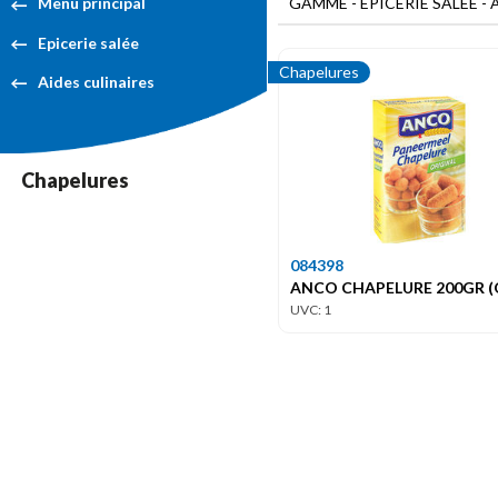
GAMME - EPICERIE SALÉE -
Menu principal
Epicerie salée
Chapelures
Aides culinaires
Chapelures
084398
ANCO CHAPELURE 200GR (
UVC: 1