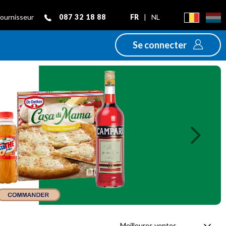
087 32 18 88
FR
|
NL
fournisseur
Se connecter
Next
Meilleures ventes