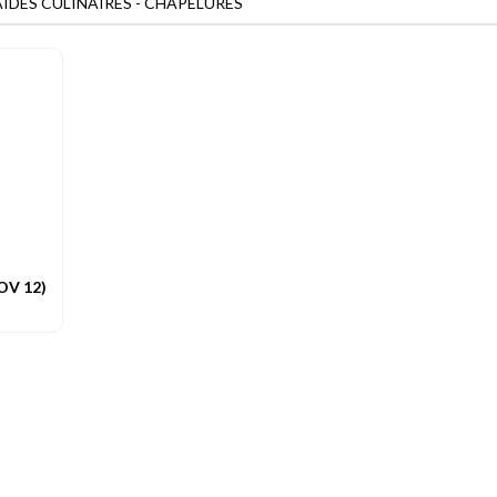
 AIDES CULINAIRES - CHAPELURES
OV 12)