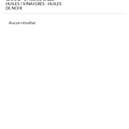
Menu
HUILES / VINAIGRES - HUILES
principal
DE NOIX
Epicerie
salée
Aucun résultat
Huiles
/
Vinaigres
Huiles
de
noix