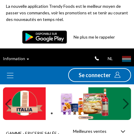
La nouvelle application Trendy Foods est le meilleur moyen de
passer vos commandes, voir les promotions et se tenir au courant
des nouveautés en temps réel.
Filtre
Ne plus me le rappeler
Meilleures
NL
Information
ventes
Se connecter
Nouveautés
Previous
Ne
Promotions
Déstockage
Meilleures ventes
GAMME - EPICERIE SALÉE -