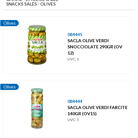
Menu
SNACKS SALÉS - OLIVES
principal
Epicerie
Olives
salée
084445
Snacks
SACLA OLIVE VERDI
salés
SNOCCIOLATE 290GR (OV
Olives
12)
UVC: 1
Olives
084444
SACLA OLIVE VERDI FARCITE
140GR (OV15)
UVC: 1