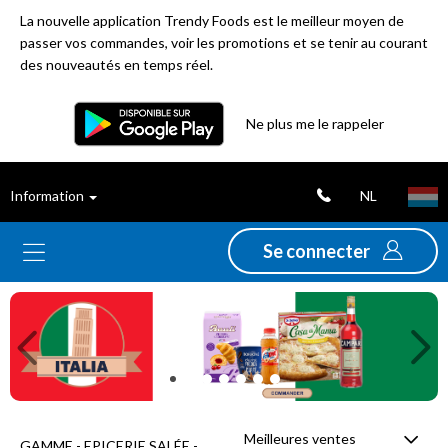
La nouvelle application Trendy Foods est le meilleur moyen de
passer vos commandes, voir les promotions et se tenir au courant
des nouveautés en temps réel.
Filtre
Ne plus me le rappeler
Meilleures
NL
Information
ventes
Se connecter
Nouveautés
Previous
Ne
Promotions
Déstockage
Meilleures ventes
GAMME - EPICERIE SALÉE -