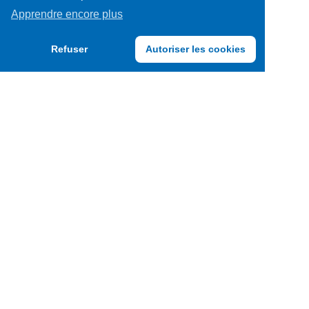
Apprendre encore plus
Refuser
Autoriser les cookies
TRENDY FOODS BELGIUM S.A.
F.A.Q.
CGU
Conditions générales de vente
Politique « Vie Privée »
Track & Trace
Mentions légales
FAQ général
Cookies Policy
Rue du Fond des Fourches 23D
B-4041 Vottem (Z.I. Milmort)
info@trendyfoods.com