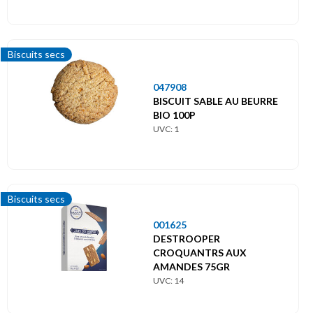
Biscuits secs
047908
BISCUIT SABLE AU BEURRE
BIO 100P
UVC: 1
Biscuits secs
001625
DESTROOPER
CROQUANTRS AUX
AMANDES 75GR
UVC: 14