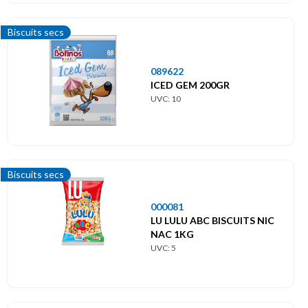
Biscuits secs
089622
ICED GEM 200GR
UVC: 10
Biscuits secs
000081
LU LULU ABC BISCUITS NIC
NAC 1KG
UVC: 5