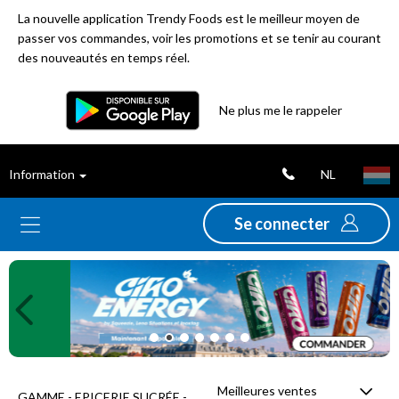
La nouvelle application Trendy Foods est le meilleur moyen de
passer vos commandes, voir les promotions et se tenir au courant
des nouveautés en temps réel.
Filtre
Ne plus me le rappeler
Meilleures
NL
Information
ventes
Se connecter
Nouveautés
Previous
Ne
Promotions
Déstockage
Meilleures ventes
GAMME - EPICERIE SUCRÉE -