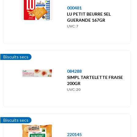
000481
LU PETIT BEURRE SEL
GUERANDE 167GR
UVC: 7
Biscuits secs
084288
SIMPL TARTELETTE FRAISE
200GR
UVC: 20
Biscuits secs
220145