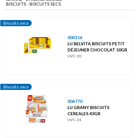
Menu
BISCUITS - BISCUITS SECS
principal
Epicerie
Biscuits secs
sucrée
000116
Biscuits
LU BELVITA BISCUITS PETIT
Biscuits
DÉJEUNER CHOCOLAT 50GR
secs
UVC: 30
Biscuits secs
006770
LU GRANY BISCUITS
CEREALES 43GR
UVC: 24