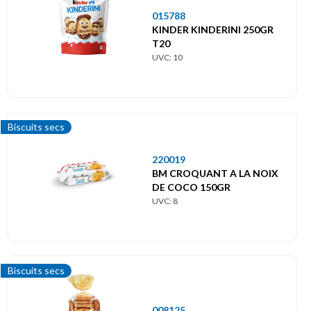
015788
KINDER KINDERINI 250GR
T20
UVC: 10
Biscuits secs
220019
BM CROQUANT A LA NOIX
DE COCO 150GR
UVC: 8
Biscuits secs
008125