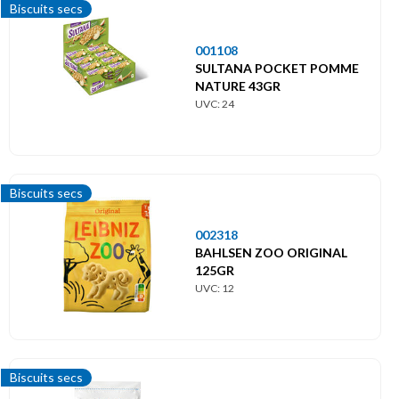
Biscuits secs
001108
SULTANA POCKET POMME
NATURE 43GR
UVC: 24
Biscuits secs
002318
BAHLSEN ZOO ORIGINAL
125GR
UVC: 12
Biscuits secs