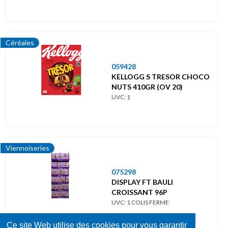
Céréales
059428
KELLOGG S TRESOR CHOCO
NUTS 410GR (OV 20)
UVC: 1
Viennoiseries
075298
DISPLAY FT BAULI
CROISSANT 96P
UVC: 1 COLIS FERME
Ce site Web utilise des cookies pour vous garantir