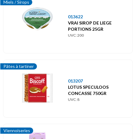
Miels / Sirops
013622
VRAI SIROP DE LIEGE
PORTIONS 25GR
UVC: 200
Pâtes à tartiner
013207
LOTUS SPECULOOS
CONCASSE 750GR
UVC: 8
Viennoiseries