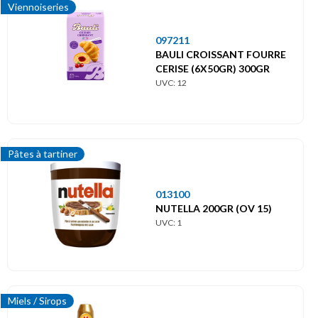
Viennoiseries
097211
BAULI CROISSANT FOURRE
CERISE (6X50GR) 300GR
UVC: 12
Pâtes à tartiner
013100
NUTELLA 200GR (OV 15)
UVC: 1
Miels / Sirops