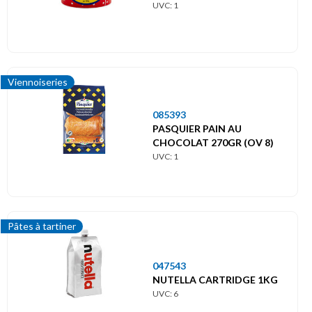
UVC: 1
Viennoiseries
085393
PASQUIER PAIN AU
CHOCOLAT 270GR (OV 8)
UVC: 1
Pâtes à tartiner
047543
NUTELLA CARTRIDGE 1KG
UVC: 6