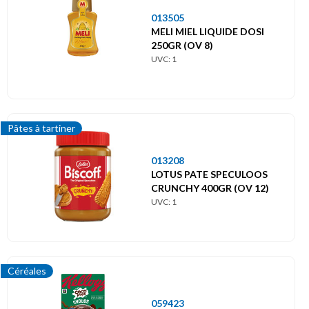
013505
MELI MIEL LIQUIDE DOSI
250GR (OV 8)
UVC: 1
Pâtes à tartiner
013208
LOTUS PATE SPECULOOS
CRUNCHY 400GR (OV 12)
UVC: 1
Céréales
059423