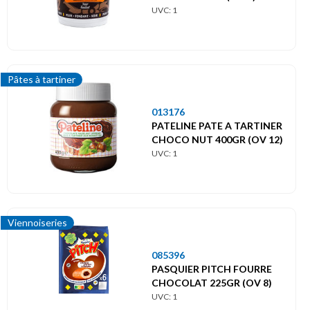
UVC: 1
Pâtes à tartiner
013176
PATELINE PATE A TARTINER
CHOCO NUT 400GR (OV 12)
UVC: 1
Viennoiseries
085396
PASQUIER PITCH FOURRE
CHOCOLAT 225GR (OV 8)
UVC: 1