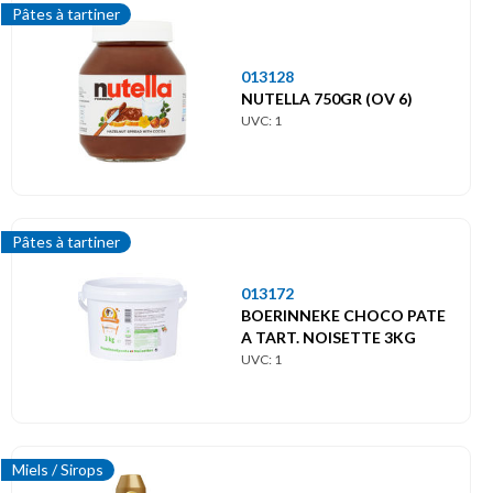
Pâtes à tartiner
013128
NUTELLA 750GR (OV 6)
UVC: 1
Pâtes à tartiner
013172
BOERINNEKE CHOCO PATE
A TART. NOISETTE 3KG
UVC: 1
Miels / Sirops