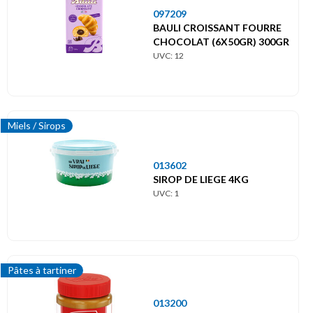
097209
BAULI CROISSANT FOURRE
CHOCOLAT (6X50GR) 300GR
UVC: 12
Miels / Sirops
013602
SIROP DE LIEGE 4KG
UVC: 1
Pâtes à tartiner
013200