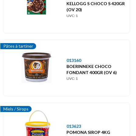
KELLOGG S CHOCO S 420GR
(OV 20)
UVC: 1
Pâtes à tartiner
013160
BOERINNEKE CHOCO
FONDANT 400GR (OV 6)
UVC: 1
Miels / Sirops
013623
POMONA SIROP 4KG