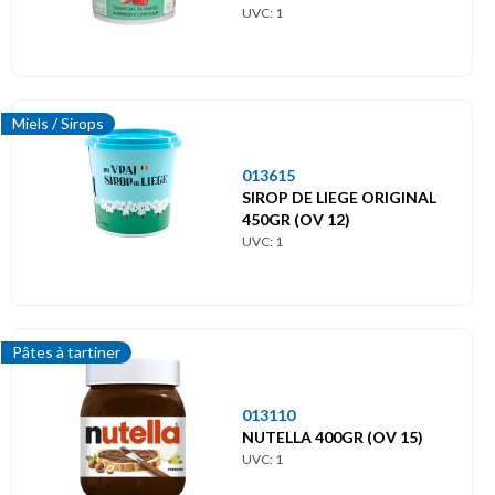
UVC: 1
Miels / Sirops
013615
SIROP DE LIEGE ORIGINAL
450GR (OV 12)
UVC: 1
Pâtes à tartiner
013110
NUTELLA 400GR (OV 15)
UVC: 1