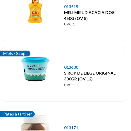
013515
MELI MIEL D ACACIA DOSI
450G (OV 8)
UVC: 1
Miels / Sirops
013600
SIROP DE LIEGE ORIGINAL
300GR (OV 12)
UVC: 1
Pâtes à tartiner
013171