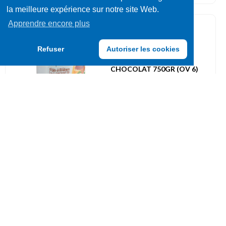
la meilleure expérience sur notre site Web.
Apprendre encore plus
Pâtes à tartiner
084581
Refuser
Autoriser les cookies
SIMPL PATE A TARTINER
CHOCOLAT 750GR (OV 6)
UVC: 1
Déstockage
Pâtes à tartiner
013240
BOUNTY MILK SPREAD
WITH COCONUT FLAKES
350GR (DLC 19/02/27)
UVC: 6