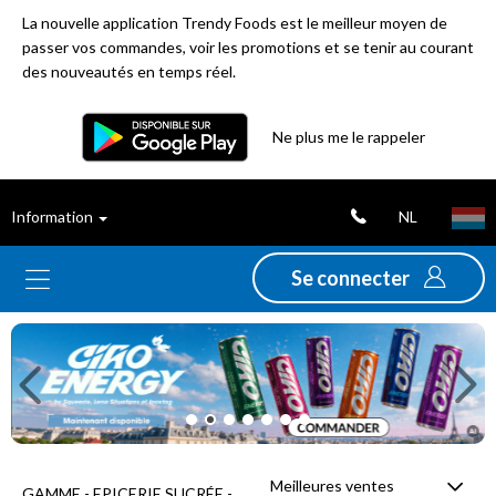
La nouvelle application Trendy Foods est le meilleur moyen de
passer vos commandes, voir les promotions et se tenir au courant
des nouveautés en temps réel.
Filtre
Ne plus me le rappeler
Meilleures
NL
Information
ventes
Se connecter
Nouveautés
Previous
Ne
Promotions
Déstockage
Meilleures ventes
GAMME - EPICERIE SUCRÉE -