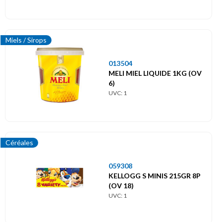
Miels / Sirops
013504
MELI MIEL LIQUIDE 1KG (OV
6)
UVC: 1
Céréales
059308
KELLOGG S MINIS 215GR 8P
(OV 18)
UVC: 1