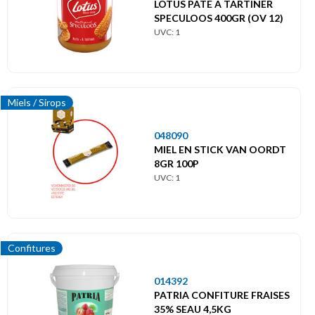
LOTUS PATE A TARTINER
SPECULOOS 400GR (OV 12)
UVC: 1
Miels / Sirops
048090
MIEL EN STICK VAN OORDT
8GR 100P
UVC: 1
Confitures
014392
PATRIA CONFITURE FRAISES
35% SEAU 4,5KG