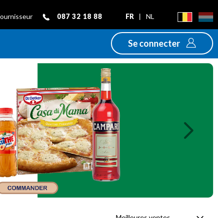
087 32 18 88
FR
|
NL
fournisseur
Se connecter
Next
Meilleures ventes