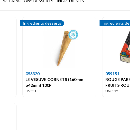
- PRÉPARATIONS DESSERTS - INGRÉDIENTS
Ingrédients desserts
Ingrédients de
058320
059151
LE VESUVE CORNETS (160mm
ROUGE PARF
o42mm) 100P
FRUITS ROU
UVC: 1
UVC: 12