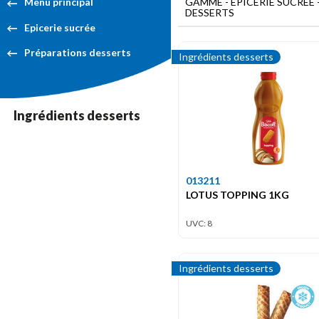
GAMME - EPICERIE SUCRÉE 
Menu principal
DESSERTS
Epicerie sucrée
Préparations desserts
Ingrédients desserts
Ingrédients desserts
013211
LOTUS TOPPING 1KG
UVC: 8
Ingrédients desserts