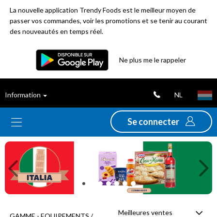
La nouvelle application Trendy Foods est le meilleur moyen de
passer vos commandes, voir les promotions et se tenir au courant
des nouveautés en temps réel.
Filtre
Ne plus me le rappeler
Meilleures
NL
Information
ventes
Se connecter
Nouveautés
Previous
Ne
Promotions
Déstockage
Meilleures ventes
GAMME - EQUIPEMENTS /