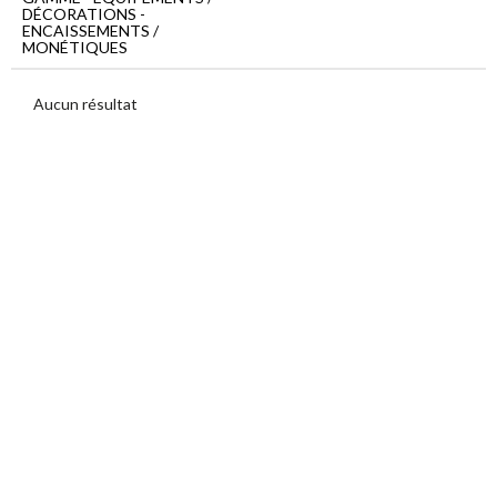
Menu
DÉCORATIONS -
principal
ENCAISSEMENTS /
MONÉTIQUES
Equipements
/
Décorations
Aucun résultat
Encaissements
/
Monétiques