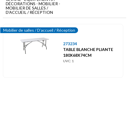
Menu
DÉCORATIONS - MOBILIER -
principal
MOBILIER DE SALLES /
D’ACCUEIL / RÉCEPTION
Equipements
/
Décorations
Mobilier de salles / D’accueil / Réception
Mobilier
273234
Mobilier
TABLE BLANCHE PLIANTE
de
180X68X74CM
salles
UVC: 1
/
D’accueil
/
Réception