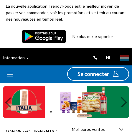
La nouvelle application Trendy Foods est le meilleur moyen de
passer vos commandes, voir les promotions et se tenir au courant
des nouveautés en temps réel.
Filtre
Ne plus me le rappeler
Meilleures
NL
Information
ventes
Se connecter
Nouveautés
Previous
Ne
Promotions
Déstockage
Meilleures ventes
GAMME - EQUIPEMENTS /