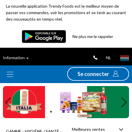
La nouvelle application Trendy Foods est le meilleur moyen de
passer vos commandes, voir les promotions et se tenir au courant
des nouveautés en temps réel.
Filtre
Ne plus me le rappeler
Meilleures
NL
Information
ventes
Se connecter
Nouveautés
Previous
Ne
Promotions
Déstockage
Meilleures ventes
GAMME - HYGIÈNE / SANTÉ -