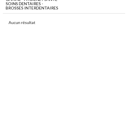
Menu
SOINS DENTAIRES -
principal
BROSSES INTERDENTAIRES
Hygiène
/
Aucun résultat
Santé
Soins
dentaires
Brosses
interdentaires