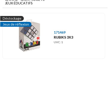
Menu
JEUX ÉDUCATIFS
principal
Jeux
Déstockage
/
Jouets
Jeux de réflexion
Jeux
171469
éducatifs
RUBIKS 3X3
UVC: 1
Jeux de réflexion