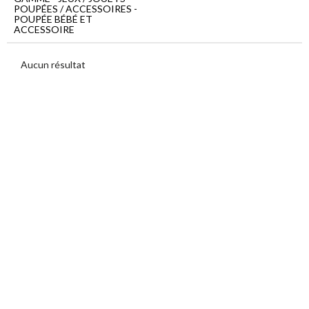
Menu
POUPÉES / ACCESSOIRES -
principal
POUPÉE BÉBÉ ET
ACCESSOIRE
Jeux
/
Jouets
Aucun résultat
Poupées
/
Accessoires
Poupée
bébé
et
accessoire