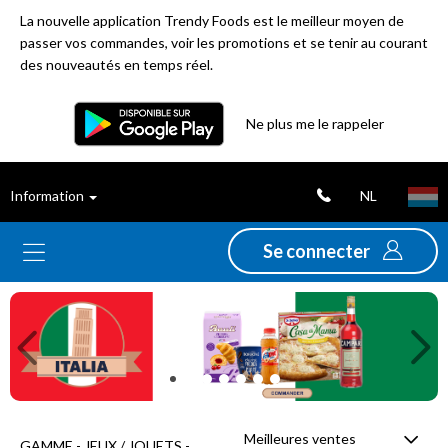
La nouvelle application Trendy Foods est le meilleur moyen de
passer vos commandes, voir les promotions et se tenir au courant
des nouveautés en temps réel.
Filtre
Ne plus me le rappeler
Meilleures
NL
Information
ventes
Se connecter
Nouveautés
Previous
Ne
Promotions
Déstockage
Meilleures ventes
GAMME - JEUX / JOUETS -