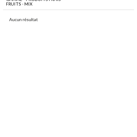
Menu
FRUITS - MIX
principal
Aucun résultat
Produits
frais
Fruits
Mix