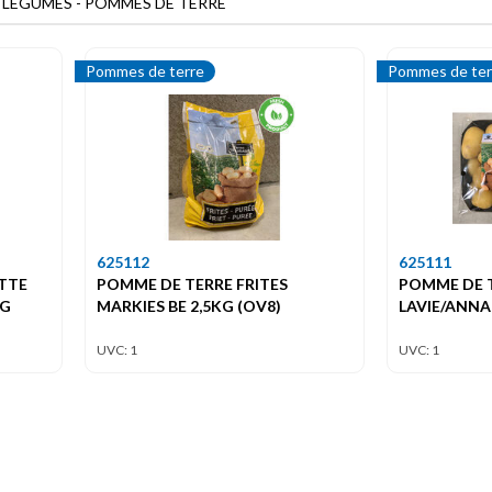
- LÉGUMES - POMMES DE TERRE
Pommes de terre
Pommes de ter
625112
625111
TTE
POMME DE TERRE FRITES
POMME DE T
KG
MARKIES BE 2,5KG (OV8)
LAVIE/ANNAB
UVC: 1
UVC: 1