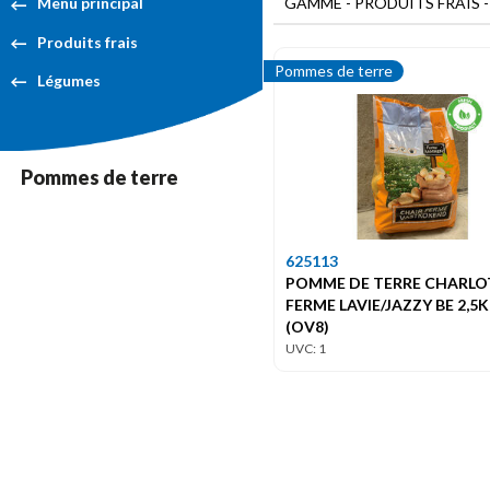
GAMME - PRODUITS FRAIS 
Menu principal
Produits frais
Pommes de terre
Légumes
Pommes de terre
625113
POMME DE TERRE CHARLO
FERME LAVIE/JAZZY BE 2,5
(OV8)
UVC: 1