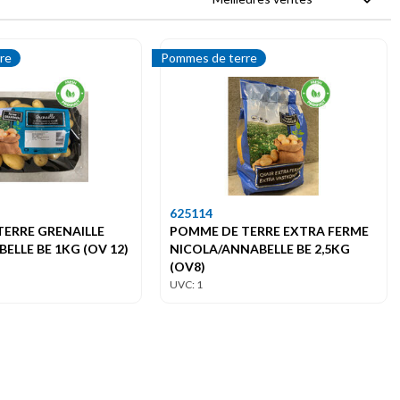
re
Pommes de terre
625114
ERRE GRENAILLE
POMME DE TERRE EXTRA FERME
ELLE BE 1KG (OV 12)
NICOLA/ANNABELLE BE 2,5KG
(OV8)
UVC: 1