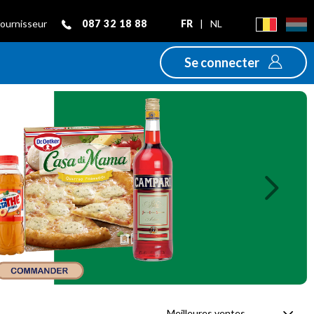
087 32 18 88
FR
|
NL
fournisseur
Se connecter
Next
Meilleures ventes