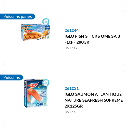
Poissons panés
061044
IGLO FISH STICKS OMEGA 3
-10P- 280GR
UVC: 12
Poissons
061031
IGLO SAUMON ATLANTIQUE
NATURE SEAFRESH SUPREME
2X125GR
UVC: 6