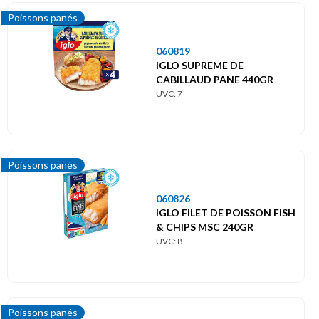
Poissons panés
060819
IGLO SUPREME DE
CABILLAUD PANE 440GR
UVC: 7
Poissons panés
060826
IGLO FILET DE POISSON FISH
& CHIPS MSC 240GR
UVC: 8
Poissons panés