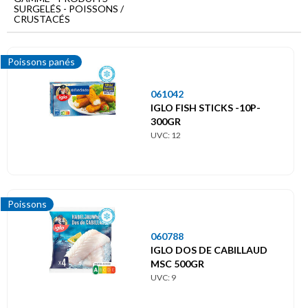
Menu
SURGELÉS - POISSONS /
principal
CRUSTACÉS
Produits
surgelés
Poissons panés
Poissons
/
061042
Crustacés
IGLO FISH STICKS -10P-
300GR
UVC: 12
Fruits de mer
Poissons
Poissons
Poissons panés
060788
IGLO DOS DE CABILLAUD
MSC 500GR
UVC: 9