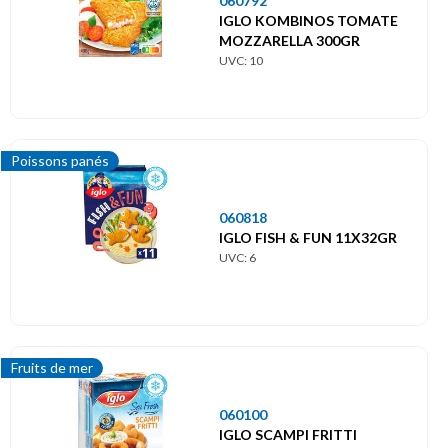
060792
IGLO KOMBINOS TOMATE
MOZZARELLA 300GR
UVC: 10
Poissons panés
060818
IGLO FISH & FUN 11X32GR
UVC: 6
Fruits de mer
060100
IGLO SCAMPI FRITTI