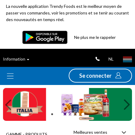
La nouvelle application Trendy Foods est le meilleur moyen de
passer vos commandes, voir les promotions et se tenir au courant
des nouveautés en temps réel.
Filtre
Ne plus me le rappeler
Meilleures
NL
Information
ventes
Se connecter
Nouveautés
Previous
Ne
Promotions
Déstockage
Meilleures ventes
GAMME - PRODUITS