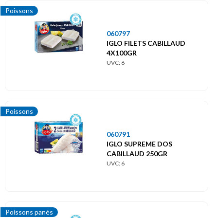
Poissons
060797
IGLO FILETS CABILLAUD
4X100GR
UVC: 6
Poissons
060791
IGLO SUPREME DOS
CABILLAUD 250GR
UVC: 6
Poissons panés