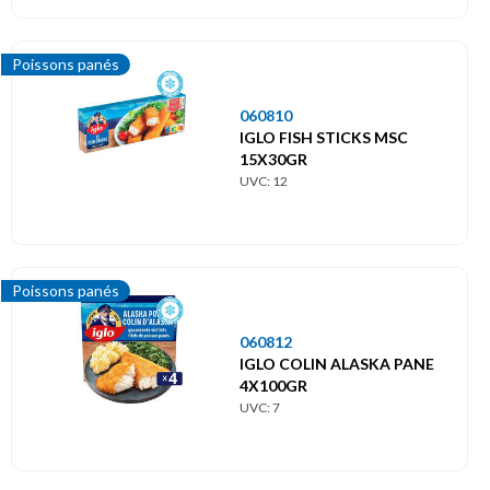
Poissons panés
060810
IGLO FISH STICKS MSC
15X30GR
UVC: 12
Poissons panés
060812
IGLO COLIN ALASKA PANE
4X100GR
UVC: 7