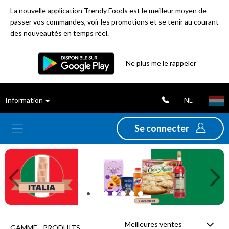
La nouvelle application Trendy Foods est le meilleur moyen de
passer vos commandes, voir les promotions et se tenir au courant
des nouveautés en temps réel.
Filtre
Ne plus me le rappeler
Meilleures
NL
Information
ventes
Se connecter
Nouveautés
Previous
Ne
Promotions
Déstockage
Meilleures ventes
GAMME - PRODUITS