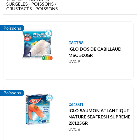
Menu
SURGELÉS - POISSONS /
principal
CRUSTACÉS - POISSONS
Produits
surgelés
Poissons
Poissons
060788
/
Crustacés
IGLO DOS DE CABILLAUD
MSC 500GR
Poissons
UVC: 9
Poissons
061031
IGLO SAUMON ATLANTIQUE
NATURE SEAFRESH SUPREME
2X125GR
UVC: 6