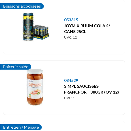
Boissons alcoolisées
053315
JOYMIX RHUM COLA 4°
CANS 25CL
UVC: 12
Epicerie salée
084529
SIMPL SAUCISSES
FRANCFORT 380GR (OV 12)
UVC: 1
Entretien / Ménage