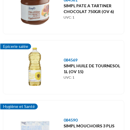
SIMPL PATE A TARTINER
CHOCOLAT 750GR (OV 6)
UVC: 1
Epicerie salée
084569
SIMPL HUILE DE TOURNESOL
1L (OV 15)
UVC: 1
Hygiène et Santé
084590
SIMPL MOUCHOIRS 3 PLIS