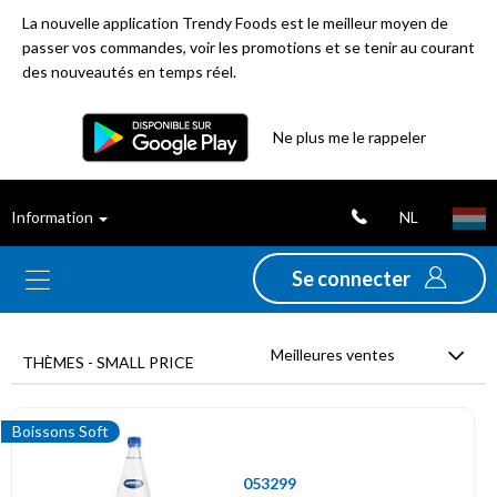
La nouvelle application Trendy Foods est le meilleur moyen de
passer vos commandes, voir les promotions et se tenir au courant
des nouveautés en temps réel.
Filtre
Ne plus me le rappeler
Meilleures
NL
Information
ventes
Se connecter
Nouveautés
Meilleures ventes
Promotions
THÈMES - SMALL PRICE
Déstockage
Boissons Soft
053299