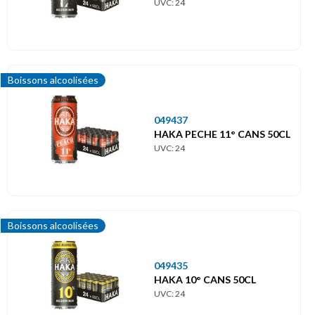
UVC: 24
Equipement et Décoration
Hygiène et Santé
Boissons alcoolisées
049437
HAKA PECHE 11° CANS 50CL
UVC: 24
Boissons alcoolisées
049435
HAKA 10° CANS 50CL
UVC: 24