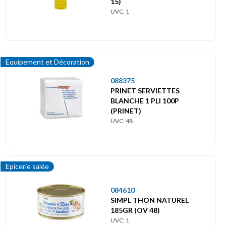
15)
UVC: 1
Equipement et Décoration
088375
PRINET SERVIETTES
BLANCHE 1 PLI 100P
(PRINET)
UVC: 48
Epicerie salée
084610
SIMPL THON NATUREL
185GR (OV 48)
UVC: 1