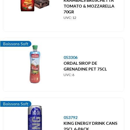
KRAMBALS BRUSCHETTA
TOMATO & MOZZARELLA
70GR
UVC: 12
Boissons Soft
053306
ORDAL SIROP DE
GRENADINE PET 75CL
UVC: 6
Boissons Soft
053792
KING ENERGY DRINK CANS
25CL 6-PACK