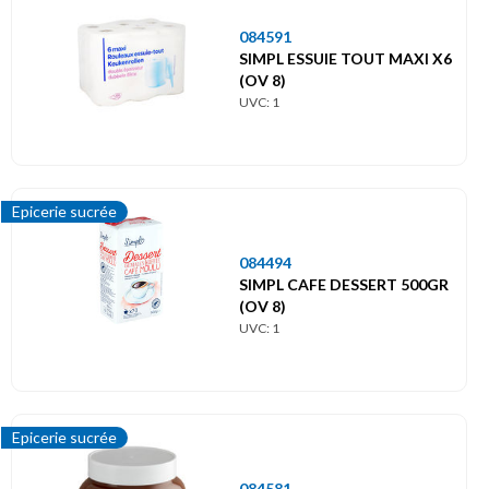
084591
SIMPL ESSUIE TOUT MAXI X6
(OV 8)
UVC: 1
Epicerie sucrée
084494
SIMPL CAFE DESSERT 500GR
(OV 8)
UVC: 1
Epicerie sucrée
084581