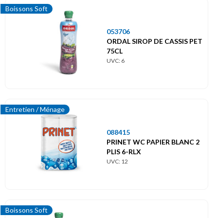
Boissons Soft
053706
ORDAL SIROP DE CASSIS PET
75CL
UVC: 6
Entretien / Ménage
088415
PRINET WC PAPIER BLANC 2
PLIS 6-RLX
UVC: 12
Boissons Soft