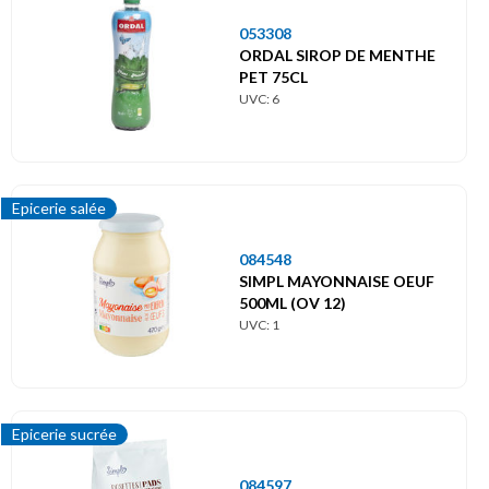
053308
ORDAL SIROP DE MENTHE
PET 75CL
UVC: 6
Epicerie salée
084548
SIMPL MAYONNAISE OEUF
500ML (OV 12)
UVC: 1
Epicerie sucrée
084597