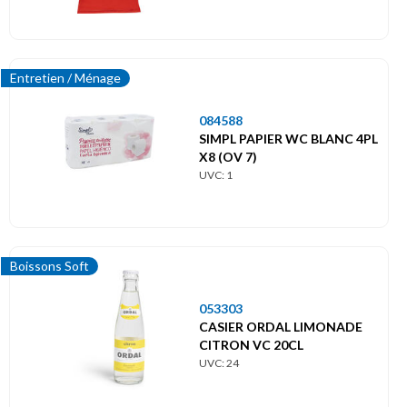
Entretien / Ménage
084588
SIMPL PAPIER WC BLANC 4PL
X8 (OV 7)
UVC: 1
Boissons Soft
053303
CASIER ORDAL LIMONADE
CITRON VC 20CL
UVC: 24