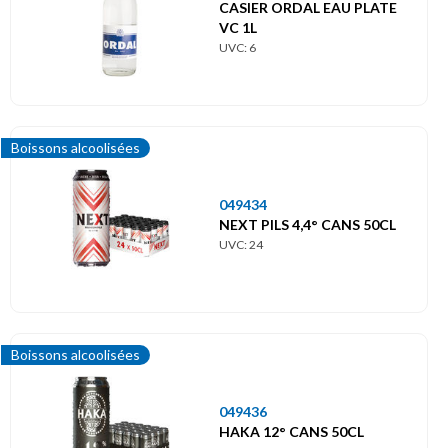
Menu
CASIER ORDAL EAU PLATE
principal
VC 1L
UVC: 6
Themes
Small
Price
Boissons alcoolisées
Animaux
049434
Boissons alcoolisées
NEXT PILS 4,4° CANS 50CL
UVC: 24
Boissons Soft
Entretien / Ménage
Boissons alcoolisées
Epicerie salée
049436
Epicerie sucrée
HAKA 12° CANS 50CL