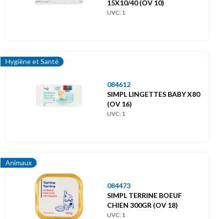
15X10/40 (OV 10)
UVC: 1
Hygiène et Santé
084612
SIMPL LINGETTES BABY X80
(OV 16)
UVC: 1
Animaux
084473
SIMPL TERRINE BOEUF
CHIEN 300GR (OV 18)
UVC: 1