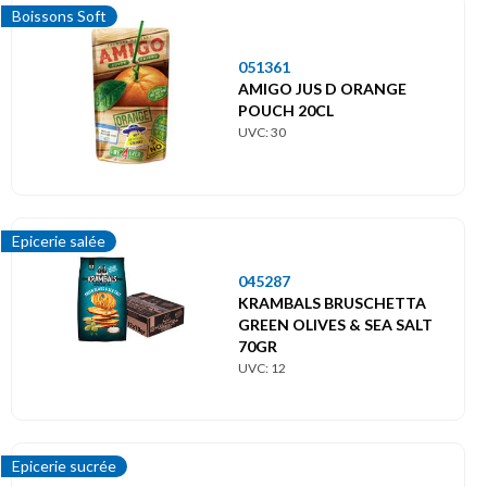
Boissons Soft
051361
AMIGO JUS D ORANGE
POUCH 20CL
UVC: 30
Epicerie salée
045287
KRAMBALS BRUSCHETTA
GREEN OLIVES & SEA SALT
70GR
UVC: 12
Epicerie sucrée