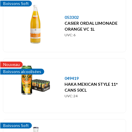
Boissons Soft
053302
CASIER ORDAL LIMONADE
ORANGE VC 1L
UVC: 6
Nouveau
Boissons alcoolisées
049419
HAKA MEXICAN STYLE 11°
CANS 50CL
UVC: 24
Boissons Soft