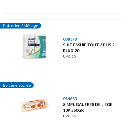
Entretien / Ménage
088379
SUIT ESSUIE TOUT 3 PLIS 2-
RLX0-20
UVC: 20
Epicerie sucrée
084653
SIMPL GAUFRES DE LIEGE
10P 550GR
UVC: 16