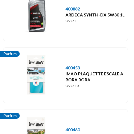
400882
ARDECA SYNTH-DX 5W30 1L
UVC: 1
Parfum
400453
IMAO PLAQUETTE ESCALE A
BORA BORA
UVC: 10
Parfum
400460