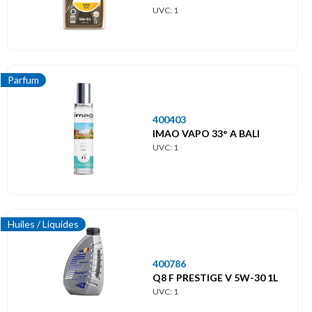
UVC: 1
Parfum
400403
IMAO VAPO 33° A BALI
UVC: 1
Huiles / Liquides
400786
Q8 F PRESTIGE V 5W-30 1L
UVC: 1