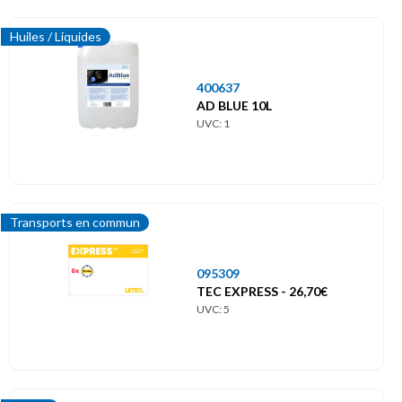
Huiles / Liquides
400637
AD BLUE 10L
UVC: 1
Transports en commun
095309
TEC EXPRESS - 26,70€
UVC: 5