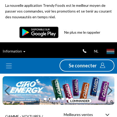
La nouvelle application Trendy Foods est le meilleur moyen de
passer vos commandes, voir les promotions et se tenir au courant
des nouveautés en temps réel.
Filtre
Ne plus me le rappeler
Meilleures
NL
Information
ventes
Se connecter
Nouveautés
Previous
Ne
Promotions
Déstockage
Meilleures ventes
GAMME - VOITURES /