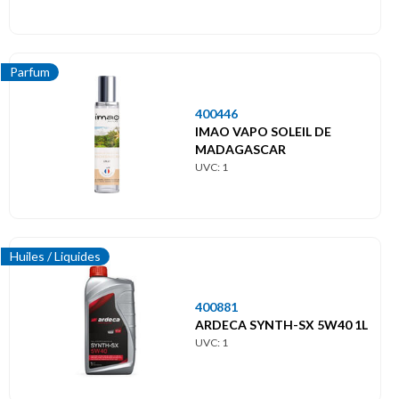
Parfum
400446
IMAO VAPO SOLEIL DE
MADAGASCAR
UVC: 1
Huiles / Liquides
400881
ARDECA SYNTH-SX 5W40 1L
UVC: 1