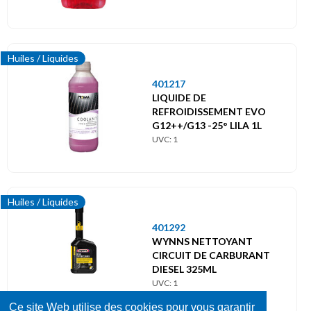
Huiles / Liquides
401217
LIQUIDE DE
REFROIDISSEMENT EVO
G12++/G13 -25° LILA 1L
UVC: 1
Huiles / Liquides
401292
WYNNS NETTOYANT
CIRCUIT DE CARBURANT
DIESEL 325ML
UVC: 1
Ce site Web utilise des cookies pour vous garantir