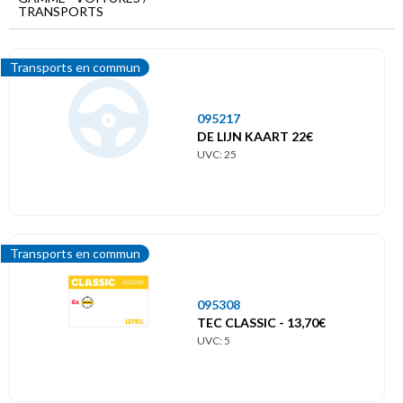
Menu
TRANSPORTS
principal
Voitures
/
Transports en commun
Transports
095217
Transports en commun
DE LIJN KAART 22€
UVC: 25
Voiture
Transports en commun
095308
TEC CLASSIC - 13,70€
UVC: 5