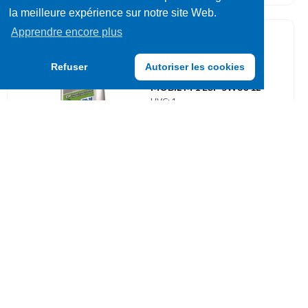
la meilleure expérience sur notre site Web.
Apprendre encore plus
Huiles / Liquides
Refuser
Autoriser les cookies
400857
MOBIL M 1 ESP 5W30 1L
UVC: 1
Huiles / Liquides
400890
ARDECA SYNTH-PRO 0W30
1L
UVC: 1