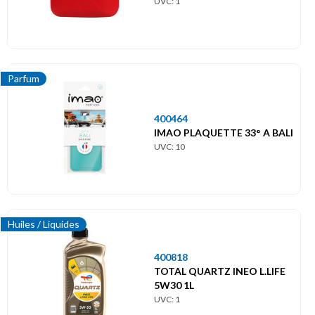
UVC: 1
Parfum
400464
IMAO PLAQUETTE 33° A BALI
UVC: 10
Huiles / Liquides
400818
TOTAL QUARTZ INEO L.LIFE
5W30 1L
UVC: 1