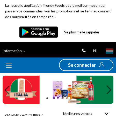
La nouvelle application Trendy Foods est le meilleur moyen de
passer vos commandes, voir les promotions et se tenir au courant
des nouveautés en temps réel.
Filtre
Ne plus me le rappeler
Meilleures
NL
Information
ventes
Se connecter
Nouveautés
Previous
Ne
Promotions
Déstockage
Meilleures ventes
GAMME - VOITURES /