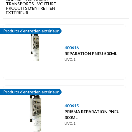
Menu
TRANSPORTS - VOITURE -
principal
PRODUITS D'ENTRETIEN
EXTÉRIEUR
Voitures
/
Transports
Produits d'entretien extérieur
Voiture
400616
Produits
REPARATION PNEU 500ML
d'entretien
UVC: 1
extérieur
Produits d'entretien extérieur
400615
PRISMA REPARATION PNEU
300ML
UVC: 1