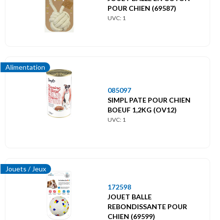
POUR CHIEN (69587)
UVC: 1
Alimentation
085097
SIMPL PATE POUR CHIEN
BOEUF 1,2KG (OV12)
UVC: 1
Jouets / Jeux
172598
JOUET BALLE
REBONDISSANTE POUR
CHIEN (69599)