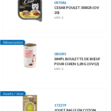
097046
CESAR POULET 300GR (OV
20)
UVC: 1
Alimentation
085095
SIMPL BOULETTE DE BŒUF
POUR CHIEN 1,2KG (OV12)
UVC: 1
Jouets / Jeux
172279
JOUET BALLE EN COTON