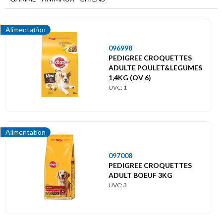
Menu
principal
Alimentation
Animaux
Chiens
096998
PEDIGREE CROQUETTES
ADULTE POULET&LEGUMES
Accessoires
1,4KG (OV 6)
UVC: 1
Alimentation
Hygiène / Soins
Alimentation
Jouets / Jeux
097008
PEDIGREE CROQUETTES
ADULT BOEUF 3KG
UVC: 3