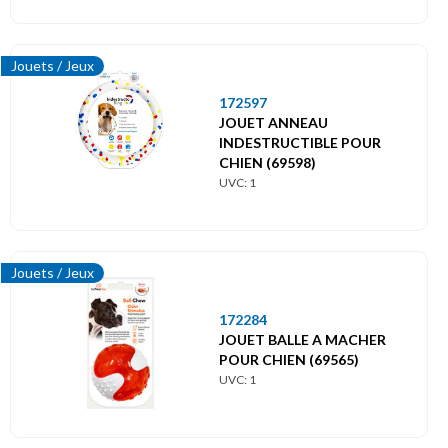
Jouets / Jeux
172597
JOUET ANNEAU
INDESTRUCTIBLE POUR
CHIEN (69598)
UVC: 1
Jouets / Jeux
172284
JOUET BALLE A MACHER
POUR CHIEN (69565)
UVC: 1