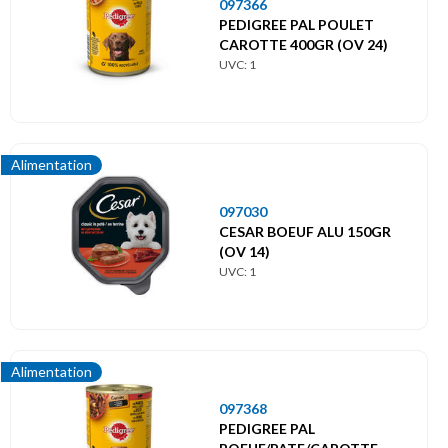
097366
PEDIGREE PAL POULET
CAROTTE 400GR (OV 24)
UVC: 1
Alimentation
097030
CESAR BOEUF ALU 150GR
(OV 14)
UVC: 1
Alimentation
097368
PEDIGREE PAL