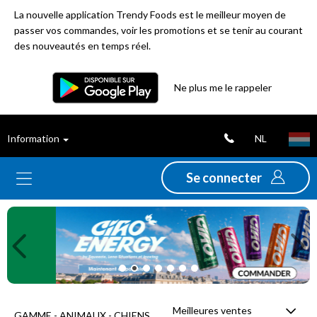
La nouvelle application Trendy Foods est le meilleur moyen de
passer vos commandes, voir les promotions et se tenir au courant
des nouveautés en temps réel.
Filtre
Ne plus me le rappeler
Meilleures
NL
Information
ventes
Se connecter
Nouveautés
Previous
Ne
Promotions
Déstockage
Meilleures ventes
GAMME - ANIMAUX - CHIENS