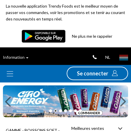
La nouvelle application Trendy Foods est le meilleur moyen de
passer vos commandes, voir les promotions et se tenir au courant
des nouveautés en temps réel.
Filtre
Ne plus me le rappeler
Meilleures
NL
Information
ventes
Se connecter
Nouveautés
Previous
Ne
Promotions
Déstockage
Meilleures ventes
GAMME - BOISSONS SOFT -