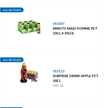
Jus de fruits
051037
MINUTE MAID POMME PET
33CL 4-PACK
Jus de fruits
053113
SURPRISE DRINK APPLE PET
30CL
UVC: 12