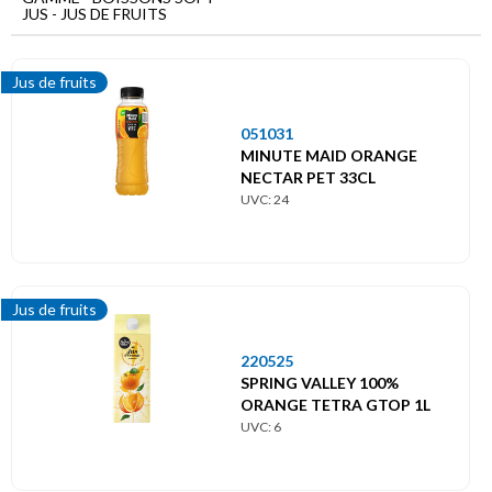
Menu
JUS - JUS DE FRUITS
principal
Boissons
Jus de fruits
soft
051031
Jus
MINUTE MAID ORANGE
Jus
NECTAR PET 33CL
de
UVC: 24
fruits
Jus de fruits
220525
SPRING VALLEY 100%
ORANGE TETRA GTOP 1L
UVC: 6