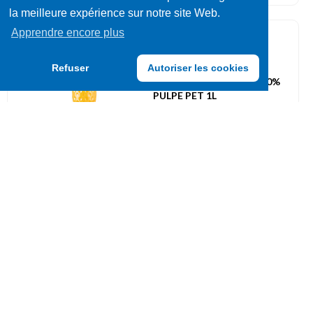
la meilleure expérience sur notre site Web.
Apprendre encore plus
Jus de fruits
050701
Refuser
Autoriser les cookies
GRANINI JUS ORANGE 50%
PULPE PET 1L
UVC: 6
Jus de fruits
051175
JUS DE POMME BRICKPACK
1L
UVC: 8