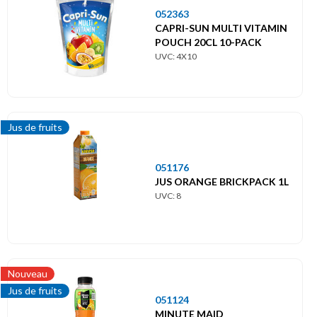
052363
CAPRI-SUN MULTI VITAMIN
POUCH 20CL 10-PACK
UVC: 4X10
Jus de fruits
051176
JUS ORANGE BRICKPACK 1L
UVC: 8
Nouveau
Jus de fruits
051124
MINUTE MAID