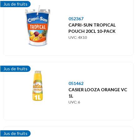
Jus de fruits
052367
CAPRI-SUN TROPICAL
POUCH 20CL 10-PACK
UVC: 4X10
Jus de fruits
051462
CASIER LOOZA ORANGE VC
1L
UVC: 6
Jus de fruits