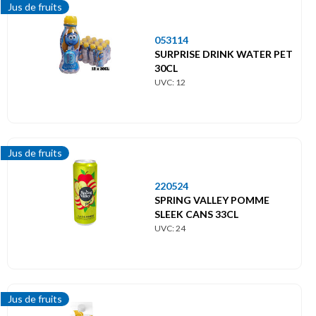
Jus de fruits
053114
SURPRISE DRINK WATER PET
30CL
UVC: 12
Jus de fruits
220524
SPRING VALLEY POMME
SLEEK CANS 33CL
UVC: 24
Jus de fruits