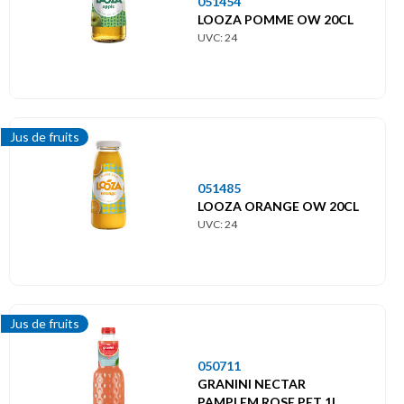
051454
LOOZA POMME OW 20CL
UVC: 24
Jus de fruits
051485
LOOZA ORANGE OW 20CL
UVC: 24
Jus de fruits
050711
GRANINI NECTAR
PAMPLEM.ROSE PET 1L