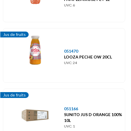
UVC: 6
Jus de fruits
051470
LOOZA PECHE OW 20CL
UVC: 24
Jus de fruits
051166
SUNITO JUS D ORANGE 100%
10L
UVC: 1