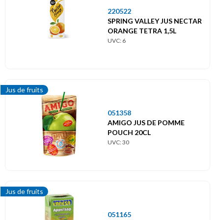
220522
SPRING VALLEY JUS NECTAR
ORANGE TETRA 1,5L
UVC: 6
Jus de fruits
051358
AMIGO JUS DE POMME
POUCH 20CL
UVC: 30
Jus de fruits
051165