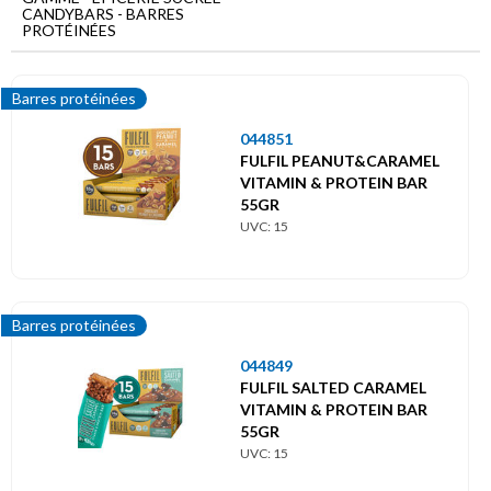
Menu
CANDYBARS - BARRES
principal
PROTÉINÉES
Epicerie
sucrée
Barres protéinées
044851
Candybars
FULFIL PEANUT&CARAMEL
Barres
VITAMIN & PROTEIN BAR
protéinées
55GR
UVC: 15
Barres protéinées
044849
FULFIL SALTED CARAMEL
VITAMIN & PROTEIN BAR
55GR
UVC: 15