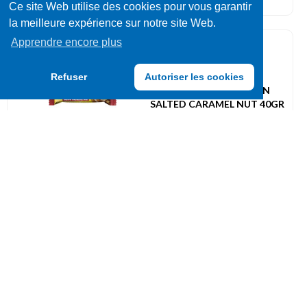
Ce site Web utilise des cookies pour vous garantir
la meilleure expérience sur notre site Web.
Apprendre encore plus
Barres protéinées
005229
Refuser
Autoriser les cookies
NATURE VALLEY PROTEIN
SALTED CARAMEL NUT 40GR
UVC: 12
Nouveau
Barres protéinées
015491
BAREBELLS BARS
CINNAMON BUN 55GR
UVC: 12