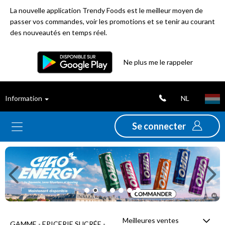
La nouvelle application Trendy Foods est le meilleur moyen de
passer vos commandes, voir les promotions et se tenir au courant
des nouveautés en temps réel.
Filtre
Ne plus me le rappeler
Meilleures
NL
Information
ventes
Se connecter
Nouveautés
Previous
Ne
Promotions
Déstockage
Meilleures ventes
GAMME - EPICERIE SUCRÉE -