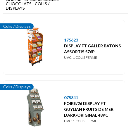
Menu
CHOCOLATS - COLIS /
principal
DISPLAYS
Epicerie
sucrée
Colis / Displays
Chocolats
175623
DISPLAY FT GALLER BATONS
Colis
/
ASSORTIS 576P
Displays
UVC: 1 COLIS FERME
Colis / Displays
075841
FOIRE/26 DISPLAY FT
GUYLIAN FRUITS DE MER
DARK/ORIGINAL 48PC
UVC: 1 COLIS FERME