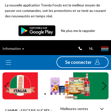
La nouvelle application Trendy Foods est le meilleur moyen de
passer vos commandes, voir les promotions et se tenir au courant
des nouveautés en temps réel.
Filtre
Ne plus me le rappeler
Meilleures
NL
Information
ventes
Se connecter
Nouveautés
Previous
Ne
Promotions
Déstockage
Meilleures ventes
GAMME - EPICERIE SUCRÉE -