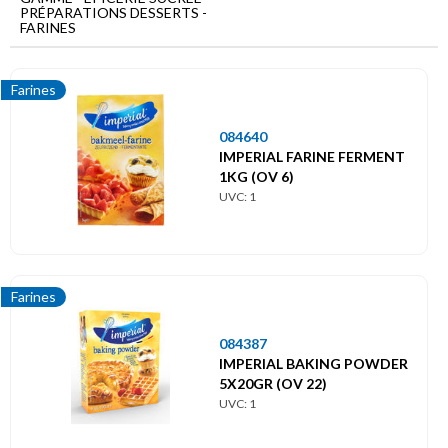
Menu
PRÉPARATIONS DESSERTS -
principal
FARINES
Epicerie
sucrée
Farines
Préparations
084640
desserts
IMPERIAL FARINE FERMENT
Farines
1KG (OV 6)
UVC: 1
Farines
084387
IMPERIAL BAKING POWDER
5X20GR (OV 22)
UVC: 1