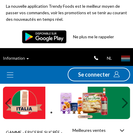
La nouvelle application Trendy Foods est le meilleur moyen de
passer vos commandes, voir les promotions et se tenir au courant
des nouveautés en temps réel.
Filtre
Ne plus me le rappeler
Meilleures
NL
Information
ventes
Se connecter
Nouveautés
Previous
Ne
Promotions
Déstockage
Meilleures ventes
GAMME - EPICERIE SUCRÉE -