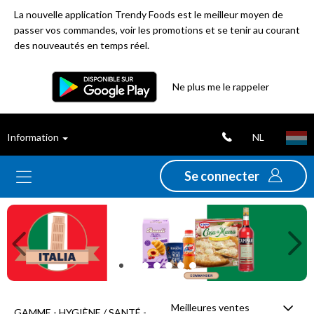
La nouvelle application Trendy Foods est le meilleur moyen de
passer vos commandes, voir les promotions et se tenir au courant
des nouveautés en temps réel.
Filtre
Ne plus me le rappeler
Meilleures
NL
Information
ventes
Se connecter
Nouveautés
Previous
Ne
Promotions
Déstockage
Meilleures ventes
GAMME - HYGIÈNE / SANTÉ -