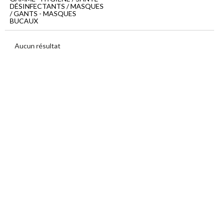
Menu
DÉSINFECTANTS / MASQUES
principal
/ GANTS - MASQUES
BUCAUX
Hygiène
/
Santé
Aucun résultat
Désinfectants
/
Masques
/
Gants
Masques
bucaux