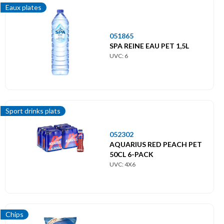
Eaux plates
051865
SPA REINE EAU PET 1,5L
UVC: 6
Sport drinks plats
052302
AQUARIUS RED PEACH PET
50CL 6-PACK
UVC: 4X6
Chips