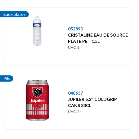
Eaux plates
052890
CRISTALINE EAU DE SOURCE
PLATE PET 1,5L
UVC: 6
Pils
048637
JUPILER 5,2° COLDGRIP
CANS 33CL
UVC: 24