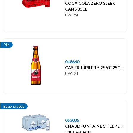
COCA COLA ZERO SLEEK
CANS 33CL
UVC: 24
Pils
048660
CASIER JUPILER 5,2° VC 25CL
UVC: 24
Eaux plates
053035
CHAUDFONTAINE STILL PET
50CL 6-PACK