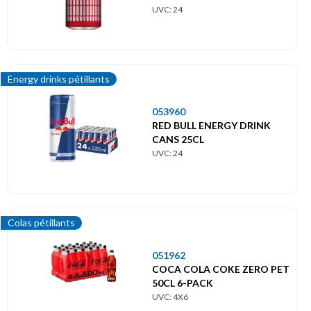
UVC: 24
Energy drinks pétillants
053960
RED BULL ENERGY DRINK
CANS 25CL
UVC: 24
Colas pétillants
051962
COCA COLA COKE ZERO PET
50CL 6-PACK
UVC: 4X6