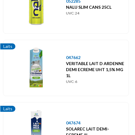
052285
NALU SLIM CANS 25CL
UVC: 24
Laits
047662
VERITABLE LAIT D ARDENNE
DEMI ECREME UHT 1,5% MG
1L
UVC: 6
Laits
047674
SOLAREC LAIT DEMI-
ECREME 1L