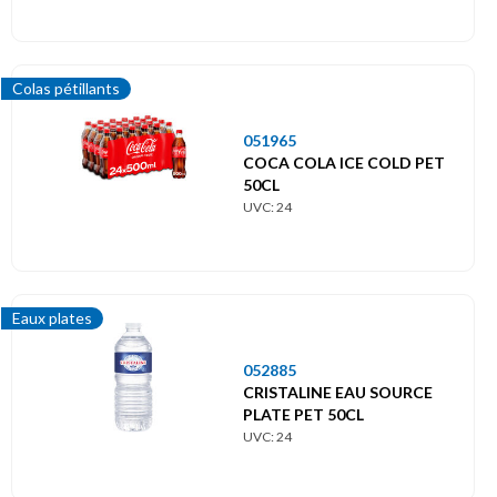
Colas pétillants
051965
COCA COLA ICE COLD PET
50CL
UVC: 24
Eaux plates
052885
CRISTALINE EAU SOURCE
PLATE PET 50CL
UVC: 24