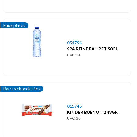
Eaux plates
051794
SPA REINE EAU PET 50CL
UVC: 24
Barres chocolatées
015745
KINDER BUENO T2 43GR
UVC: 30