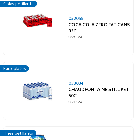
Colas pétillants
052058
COCA COLA ZERO FAT CANS
33CL
UVC: 24
Eaux plates
053034
CHAUDFONTAINE STILL PET
50CL
UVC: 24
Thés pétillants