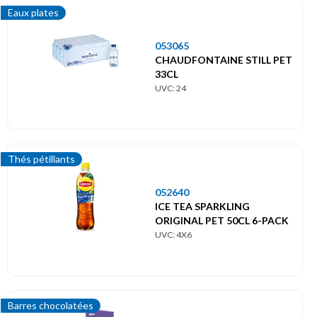
Eaux plates
053065
CHAUDFONTAINE STILL PET
33CL
UVC: 24
Thés pétillants
052640
ICE TEA SPARKLING
ORIGINAL PET 50CL 6-PACK
UVC: 4X6
Barres chocolatées