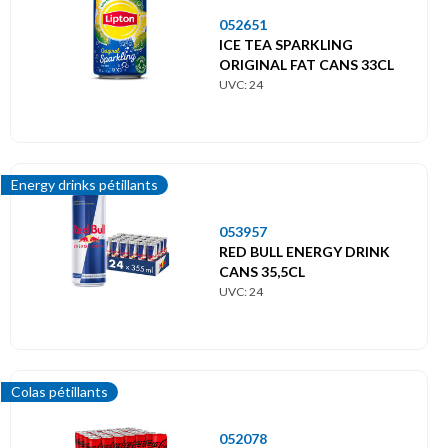
052651
ICE TEA SPARKLING
ORIGINAL FAT CANS 33CL
UVC: 24
Energy drinks pétillants
053957
RED BULL ENERGY DRINK
CANS 35,5CL
UVC: 24
Colas pétillants
052078