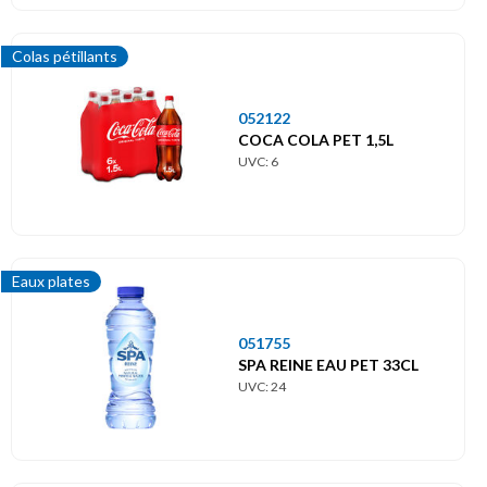
Colas pétillants
052122
COCA COLA PET 1,5L
UVC: 6
Eaux plates
051755
SPA REINE EAU PET 33CL
UVC: 24