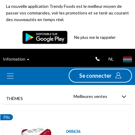
La nouvelle application Trendy Foods est le meilleur moyen de
passer vos commandes, voir les promotions et se tenir au courant
des nouveautés en temps réel.
Filtre
Ne plus me le rappeler
Meilleures
NL
Information
ventes
Se connecter
Nouveautés
Meilleures ventes
Promotions
THÈMES
Déstockage
Pils
048636