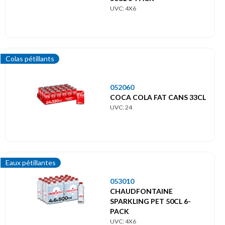
UVC: 4X6
Colas pétillants
052060
COCA COLA FAT CANS 33CL
UVC: 24
Eaux pétillantes
053010
CHAUDFONTAINE
SPARKLING PET 50CL 6-
PACK
UVC: 4X6