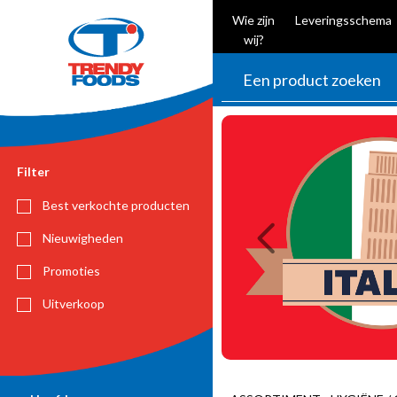
Wie zijn
Leveringsschema
wij?
Previous
Filter
Best verkochte producten
Nieuwigheden
Promoties
Uitverkoop