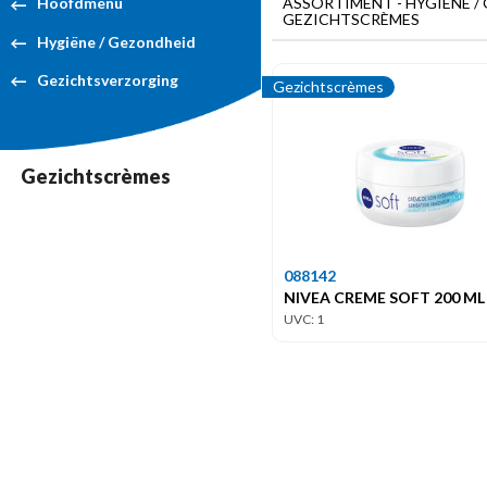
ASSORTIMENT - HYGIËNE /
Hoofdmenu
GEZICHTSCRÈMES
Hygiëne / Gezondheid
Gezichtsverzorging
Gezichtscrèmes
Gezichtscrèmes
088142
NIVEA CREME SOFT 200 ML 
UVC: 1