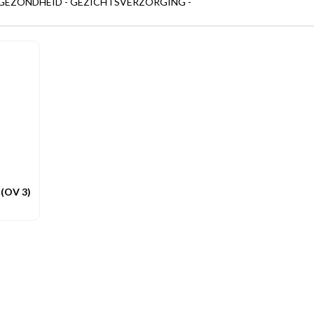
 GEZONDHEID - GEZICHTSVERZORGING -
(OV 3)