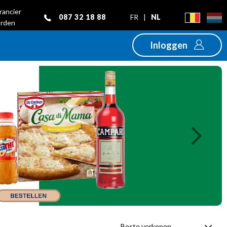
rancier
087 32 18 88
FR
|
NL
rden
Inloggen
Next
Beste verkopen