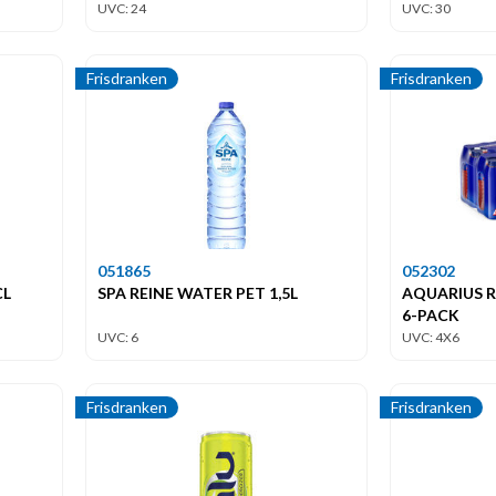
UVC: 24
UVC: 30
Frisdranken
Frisdranken
051865
052302
CL
SPA REINE WATER PET 1,5L
AQUARIUS R
6-PACK
UVC: 6
UVC: 4X6
Frisdranken
Frisdranken