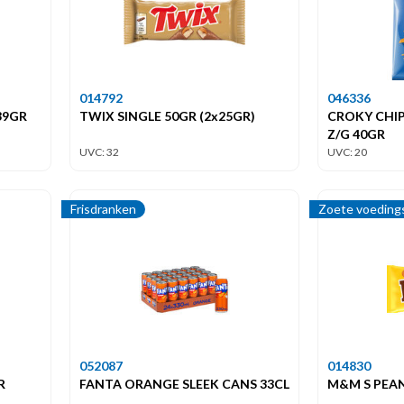
014792
046336
39GR
TWIX SINGLE 50GR (2x25GR)
CROKY CHIP
Z/G 40GR
UVC: 32
UVC: 20
Frisdranken
Zoete voeding
052087
014830
R
FANTA ORANGE SLEEK CANS 33CL
M&M S PEAN