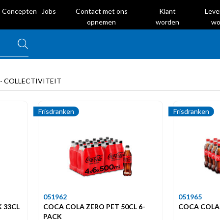
Concepten
Jobs
Contact met ons
Klant
Leve
opnemen
worden
wo
- COLLECTIVITEIT
Frisdranken
Frisdranken
051962
051965
K 33CL
COCA COLA ZERO PET 50CL 6-
COCA COLA 
PACK