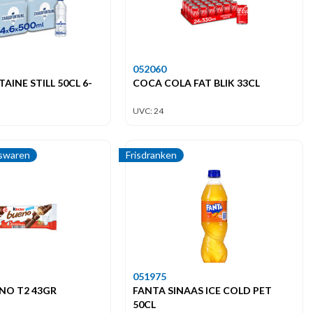
052060
INE STILL 50CL 6-
COCA COLA FAT BLIK 33CL
UVC: 24
swaren
Frisdranken
051975
NO T2 43GR
FANTA SINAAS ICE COLD PET
50CL