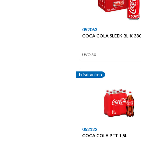
052063
COCA COLA SLEEK BLIK 33
UVC: 30
Frisdranken
052122
COCA COLA PET 1,5L