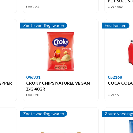
PET 50CL 6
UVC: 24
UVC: 4X6
Zoute voedingswaren
Frisdranken
046331
052168
PEPPER
CROKY CHIPS NATUREL VEGAN
COCA COLA 
Z/G 40GR
UVC: 20
UVC: 6
Zoete voedingswaren
Zoute voeding