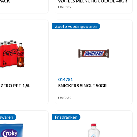
-PACK
WAFELS MELKCHOCOLADE 48GR
UVC: 32
Zoete voedingswaren
014781
ZERO PET 1,5L
SNICKERS SINGLE 50GR
UVC: 32
swaren
Frisdranken