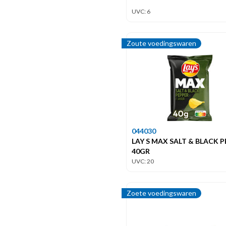
UVC: 6
Zoute voedingswaren
044030
LAY S MAX SALT & BLACK 
40GR
UVC: 20
Zoete voedingswaren