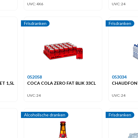
UVC: 4X6
UVC: 24
Frisdranken
Frisdranken
052058
053034
T 1,5L
COCA COLA ZERO FAT BLIK 33CL
CHAUDFONTA
UVC: 24
UVC: 24
Alcoholische dranken
Frisdranken