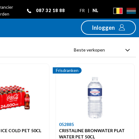
rancier
087 32 18 88
FR
|
NL
rden
Inloggen
Beste verkopen
Frisdranken
052885
ICE COLD PET 50CL
CRISTALINE BRONWATER PLAT
WATER PET 50CL