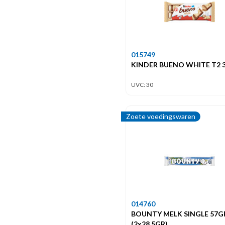
015749
KINDER BUENO WHITE T2 
UVC: 30
Zoete voedingswaren
014760
BOUNTY MELK SINGLE 57G
(2x28,5GR)