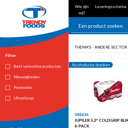
Wie zijn
Leveringsschema
wij?
THEMA'S - ANDERE SECTOR 
Filter
Alcoholische dranken
Best verkochte producten
Nieuwigheden
Promoties
Uitverkoop
048636
JUPILER 5,2° COLDGRIP BLI
6-PACK