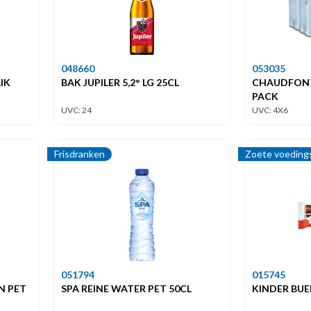
048660
053035
IK
BAK JUPILER 5,2° LG 25CL
CHAUDFONTA
PACK
UVC: 24
UVC: 4X6
Frisdranken
Zoete voeding
051794
015745
N PET
SPA REINE WATER PET 50CL
KINDER BUE