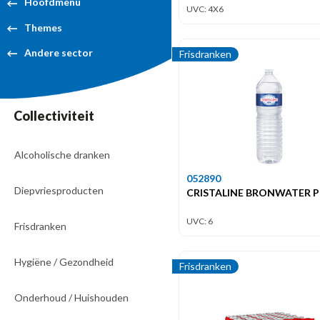
Hoofdmenu
UVC: 4X6
Themes
Andere sector
Frisdranken
Collectiviteit
Alcoholische dranken
052890
Diepvriesproducten
CRISTALINE BRONWATER PE
UVC: 6
Frisdranken
Hygiëne / Gezondheid
Frisdranken
Onderhoud / Huishouden