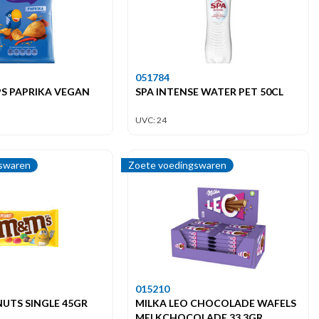
051784
S PAPRIKA VEGAN
SPA INTENSE WATER PET 50CL
UVC: 24
swaren
Zoete voedingswaren
015210
UTS SINGLE 45GR
MILKA LEO CHOCOLADE WAFELS
MELKCHOCOLADE 33,3GR