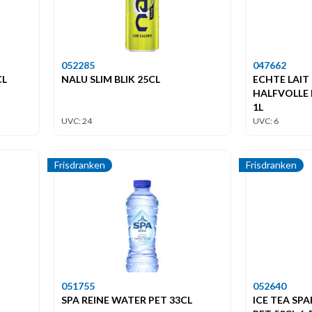
052285
047662
CL
NALU SLIM BLIK 25CL
ECHTE LAIT
HALFVOLLE 
1L
UVC: 24
UVC: 6
Frisdranken
Frisdranken
051755
052640
SPA REINE WATER PET 33CL
ICE TEA SP