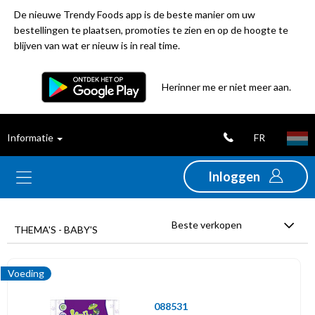
De nieuwe Trendy Foods app is de beste manier om uw
bestellingen te plaatsen, promoties te zien en op de hoogte te
blijven van wat er nieuw is in real time.
Filter
Herinner me er niet meer aan.
Best
FR
Informatie
verkochte
producten
Inloggen
Nieuwigheden
Beste verkopen
THEMA'S - BABY'S
Promoties
Voeding
Uitverkoop
088531