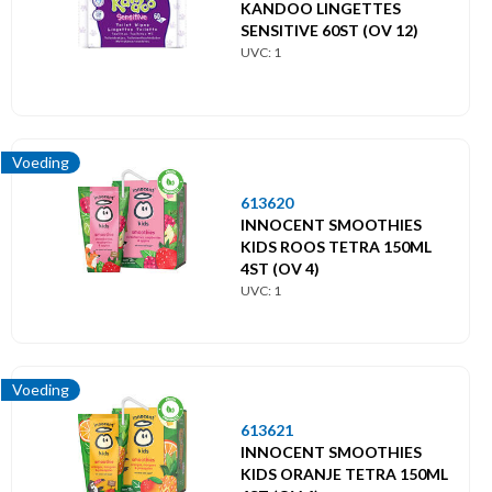
KANDOO LINGETTES
Hoofdmenu
SENSITIVE 60ST (OV 12)
UVC: 1
Themes
Baby's
Voeding
Voeding
613620
INNOCENT SMOOTHIES
KIDS ROOS TETRA 150ML
4ST (OV 4)
UVC: 1
Voeding
613621
INNOCENT SMOOTHIES
KIDS ORANJE TETRA 150ML