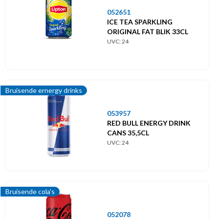
052651
ICE TEA SPARKLING
ORIGINAL FAT BLIK 33CL
UVC: 24
Bruisende ernergy drinks
053957
RED BULL ENERGY DRINK
CANS 35,5CL
UVC: 24
Bruisende cola's
052078