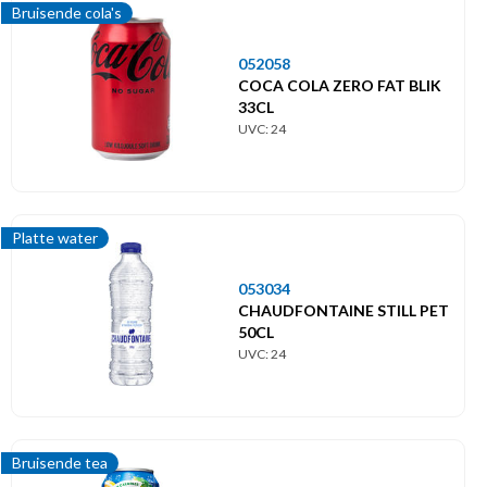
Bruisende cola's
052058
COCA COLA ZERO FAT BLIK
33CL
UVC: 24
Platte water
053034
CHAUDFONTAINE STILL PET
50CL
UVC: 24
Bruisende tea