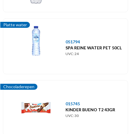
Platte water
051794
SPA REINE WATER PET 50CL
UVC: 24
Chocoladerepen
015745
KINDER BUENO T2 43GR
UVC: 30