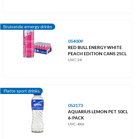
Bruisende ernergy drinks
054009
RED BULL ENERGY WHITE
PEACH EDITION CANS 25CL
UVC: 24
Platte sport drinks
052173
AQUARIUS LEMON PET 50CL
6-PACK
UVC: 4X6