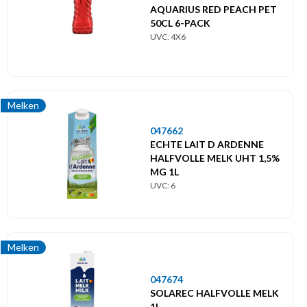
AQUARIUS RED PEACH PET
50CL 6-PACK
UVC: 4X6
Melken
047662
ECHTE LAIT D ARDENNE
HALFVOLLE MELK UHT 1,5%
MG 1L
UVC: 6
Melken
047674
SOLAREC HALFVOLLE MELK
1L