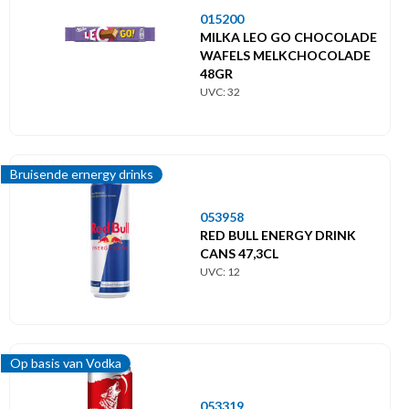
015200
MILKA LEO GO CHOCOLADE
WAFELS MELKCHOCOLADE
48GR
UVC: 32
Bruisende ernergy drinks
053958
RED BULL ENERGY DRINK
CANS 47,3CL
UVC: 12
Op basis van Vodka
053319