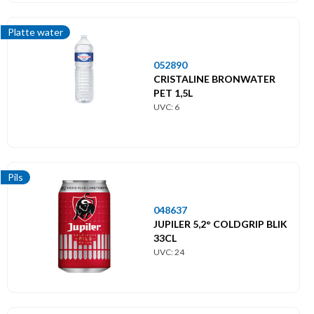
Platte water
052890
CRISTALINE BRONWATER
PET 1,5L
UVC: 6
Pils
048637
JUPILER 5,2° COLDGRIP BLIK
33CL
UVC: 24