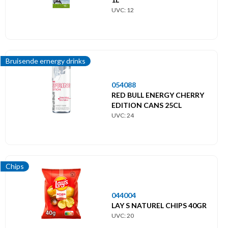
UVC: 12
Bruisende ernergy drinks
054088
RED BULL ENERGY CHERRY
EDITION CANS 25CL
UVC: 24
Chips
044004
LAY S NATUREL CHIPS 40GR
UVC: 20