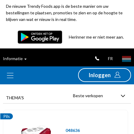
De nieuwe Trendy Foods app is de beste manier om uw
bestellingen te plaatsen, promoties te zien en op de hoogte te
blijven van wat er nieuw is in real time.
Filter
Herinner me er niet meer aan.
Best
FR
Informatie
verkochte
producten
Inloggen
Nieuwigheden
Beste verkopen
THEMA'S
Promoties
Pils
Uitverkoop
048636