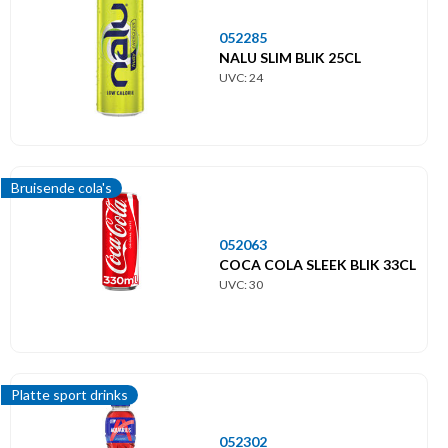
052285
NALU SLIM BLIK 25CL
UVC: 24
Bruisende cola's
052063
COCA COLA SLEEK BLIK 33CL
UVC: 30
Platte sport drinks
052302