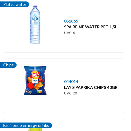
Platte water
051865
SPA REINE WATER PET 1,5L
UVC: 6
Chips
044014
LAY S PAPRIKA CHIPS 40GR
UVC: 20
Bruisende ernergy drinks