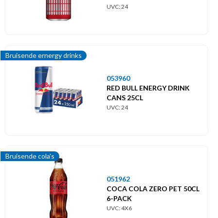
UVC: 24
Bruisende ernergy drinks
053960
RED BULL ENERGY DRINK
CANS 25CL
UVC: 24
Bruisende cola's
051962
COCA COLA ZERO PET 50CL
6-PACK
UVC: 4X6