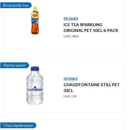
Bruisende tea
052640
ICE TEA SPARKLING
ORIGINAL PET 50CL 6-PACK
UVC: 4X6
Platte water
053065
CHAUDFONTAINE STILL PET
33CL
UVC: 24
Chocoladerepen