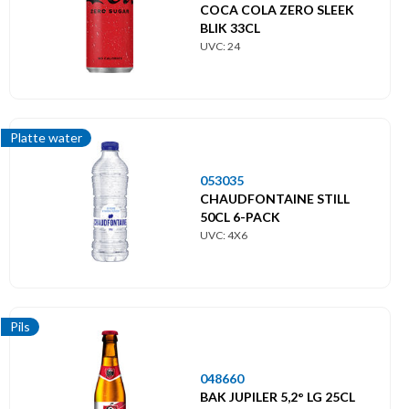
COCA COLA ZERO SLEEK
BLIK 33CL
UVC: 24
Platte water
053035
CHAUDFONTAINE STILL
50CL 6-PACK
UVC: 4X6
Pils
048660
BAK JUPILER 5,2° LG 25CL