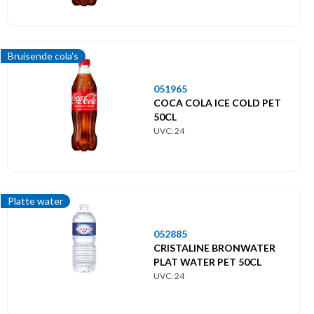
Bruisende cola's
051965
COCA COLA ICE COLD PET
50CL
UVC: 24
Platte water
052885
CRISTALINE BRONWATER
PLAT WATER PET 50CL
UVC: 24