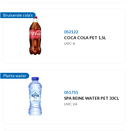
Bruisende cola's
052122
COCA COLA PET 1,5L
UVC: 6
Platte water
051755
SPA REINE WATER PET 33CL
UVC: 24