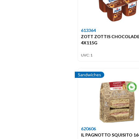
613364
ZOTT ZOTTIS CHOCOLAD
4X115G
UVC: 1
Sandwiches
620606
IL PAGNOTTO SQUISITO 1