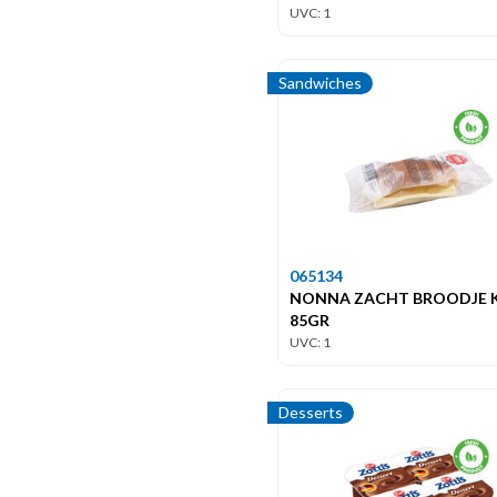
UVC: 1
Sandwiches
065134
NONNA ZACHT BROODJE 
85GR
UVC: 1
Desserts