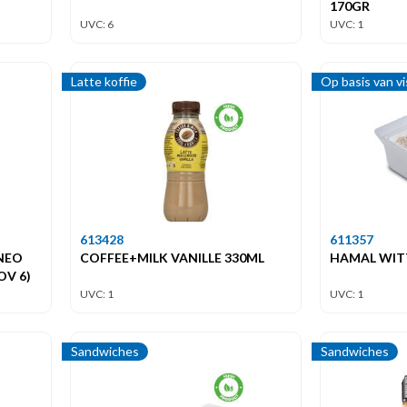
170GR
UVC: 6
UVC: 1
Latte koffie
Op basis van v
613428
611357
NEO
COFFEE+MILK VANILLE 330ML
HAMAL WIT
OV 6)
UVC: 1
UVC: 1
Sandwiches
Sandwiches