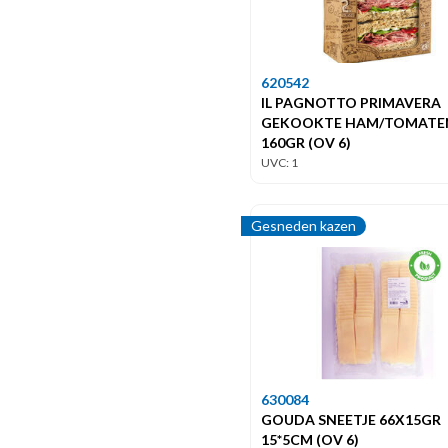
620542
IL PAGNOTTO PRIMAVERA
GEKOOKTE HAM/TOMATE
160GR (OV 6)
UVC: 1
Gesneden kazen
630084
GOUDA SNEETJE 66X15GR
15*5CM (OV 6)