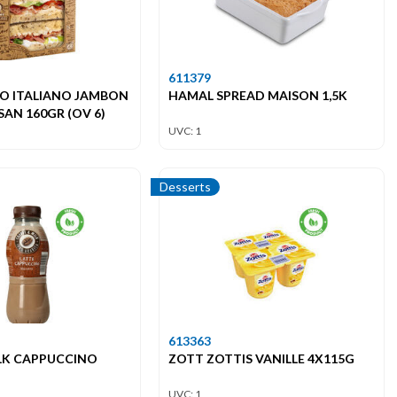
611379
TO ITALIANO JAMBON
HAMAL SPREAD MAISON 1,5K
AN 160GR (OV 6)
UVC: 1
Desserts
613363
LK CAPPUCCINO
ZOTT ZOTTIS VANILLE 4X115G
UVC: 1