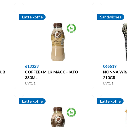
Latte koffie
Sandwiches
613323
065519
LUB
COFFEE+MILK MACCHIATO
NONNA WRA
330ML
210GR
UVC: 1
UVC: 1
Latte koffie
Latte koffie