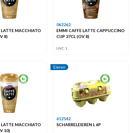
062262
E LATTE MACCHIATO
EMMI CAFFE LATTE CAPPUCCINO
V 8)
CUP 37CL (OV 8)
UVC: 1
Eieren
612542
E LATTE MACCHIATO
SCHARRELEIEREN L 6P
V 10)