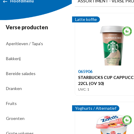
ASSORTIMENT - VERSE PR
Hoofdmenu
Latte koffie
Verse producten
Aperitieven / Tapa's
Bakkerij
065906
Bereide salades
STARBUCKS CUP CAPPUCC
22CL (OV 10)
Dranken
UVC: 1
Fruits
Yoghurts / Alternatief
Groenten
Grote volumes