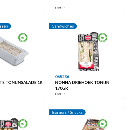
UVC: 1
issen
Sandwiches
065236
TE TONIJNSALADE 1K
NONNA DRIEHOEK TONIJN
170GR
UVC: 1
Burgers / Snacks