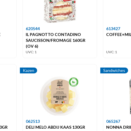
620544
613427
E
IL PAGNOTTO CONTADINO
COFFEE+MI
SAUCISSON/FROMAGE 160GR
(OV 6)
UVC: 1
UVC: 1
Kazen
Sandwiches
062513
065267
60GR
DELI MELO ABDIJ KAAS 130GR
NONNA DRI