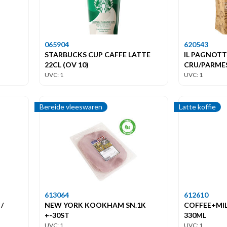
065904
620543
STARBUCKS CUP CAFFE LATTE
IL PAGNOT
22CL (OV 10)
CRU/PARMES
UVC: 1
UVC: 1
Bereide vleeswaren
Latte koffie
613064
612610
/
NEW YORK KOOKHAM SN.1K
COFFEE+MI
+-30ST
330ML
UVC: 1
UVC: 1