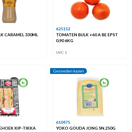
625152
LK CARAMEL 330ML
TOMATEN BULK +60 A BE EPST
0,90 6KG
UVC: 1
Gesneden kazen
610475
EHOEK KIP-TIKKA
YOKO GOUDA JONG SN.250G