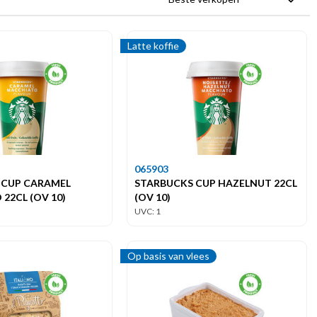
Latte koffie
065903
 CUP CARAMEL
STARBUCKS CUP HAZELNUT 22CL
22CL (OV 10)
(OV 10)
UVC: 1
Op basis van vlees