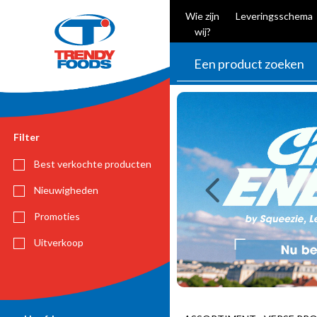
Wie zijn
Leveringsschema
wij?
Previous
Filter
Best verkochte producten
Nieuwigheden
Promoties
Uitverkoop