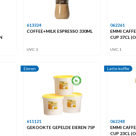
613324
062261
COFFEE+MILK ESPRESSO 330ML
EMMI CAFF
N
CUP 37CL (O
UVC: 1
UVC: 1
Eieren
Latte koffie
611121
062248
GEKOOKTE GEPELDE EIEREN 75P
EMMI CAFF
CUP 23CL (O