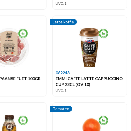
UVC: 1
Latte koffie
062243
SPAANSE FUET 100GR
EMMI CAFFE LATTE CAPPUCCINO
CUP 23CL (OV 10)
UVC: 1
Tomaten