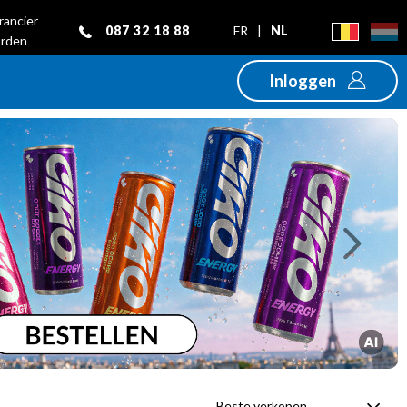
rancier
087 32 18 88
FR
|
NL
rden
Inloggen
Next
Beste verkopen