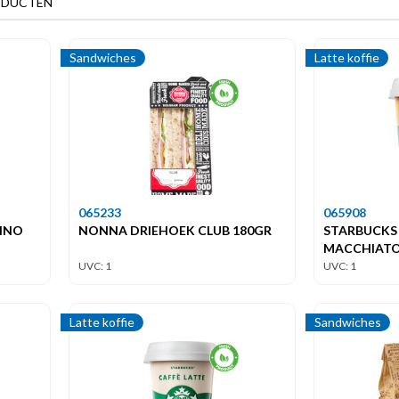
ODUCTEN
Sandwiches
Latte koffie
065233
065908
INO
NONNA DRIEHOEK CLUB 180GR
STARBUCKS
MACCHIATO 
UVC: 1
UVC: 1
Latte koffie
Sandwiches