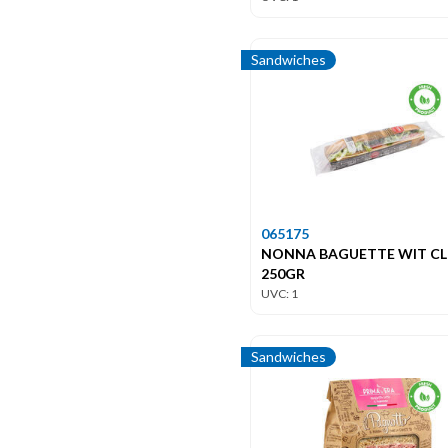
Sandwiches
065175
NONNA BAGUETTE WIT C
250GR
UVC: 1
Sandwiches