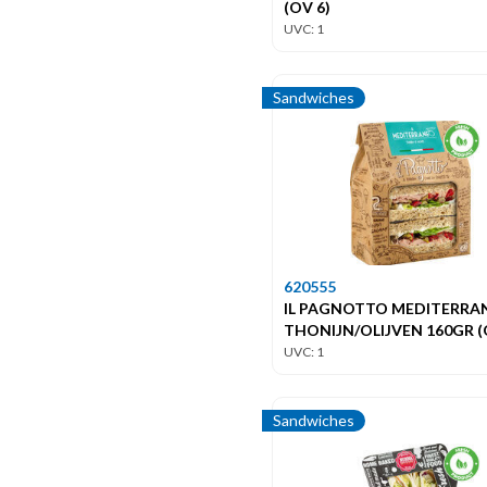
(OV 6)
UVC: 1
Sandwiches
620555
IL PAGNOTTO MEDITERRA
THONIJN/OLIJVEN 160GR (
UVC: 1
Sandwiches