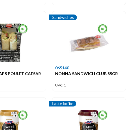
Sandwiches
065140
PS POULET CAESAR
NONNA SANDWICH CLUB 85GR
UVC: 1
Latte koffie