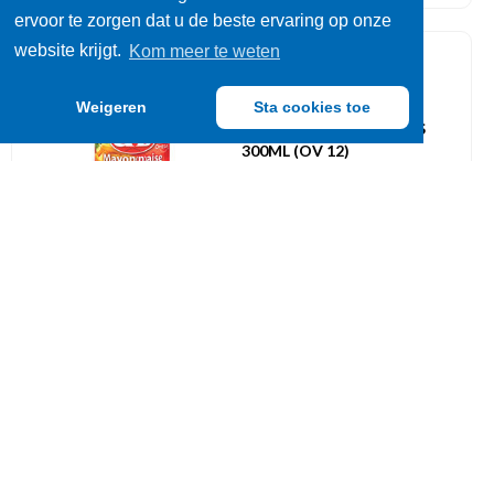
ervoor te zorgen dat u de beste ervaring op onze
website krijgt.
Kom meer te weten
Mayonaise
084918
Weigeren
Sta cookies toe
D+L MAYONAISE EI GLAS
300ML (OV 12)
UVC: 1
Andalouse
084941
MANNA ANDALOUSE TUBE
1L (OV 12)
UVC: 1