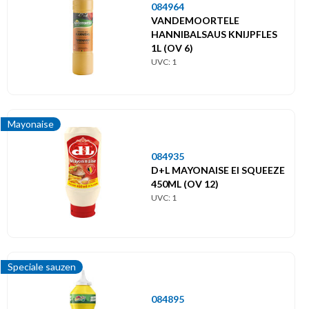
084964
VANDEMOORTELE
HANNIBALSAUS KNIJPFLES
1L (OV 6)
UVC: 1
Mayonaise
084935
D+L MAYONAISE EI SQUEEZE
450ML (OV 12)
UVC: 1
Speciale sauzen
084895