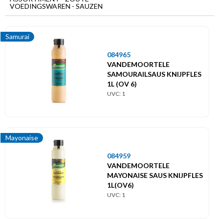
VOEDINGSWAREN - SAUZEN
Hoofdmenu
Zoute
Samurai
voedingswaren
084965
Sauzen
VANDEMOORTELE
SAMOURAILSAUS KNIJPFLES
1L (OV 6)
Andalouse
UVC: 1
Béarnaise
Champignons
Mayonaise
084959
Cocktail
VANDEMOORTELE
MAYONAISE SAUS KNIJPFLES
Ketchup
1L(OV6)
UVC: 1
Mayonaise