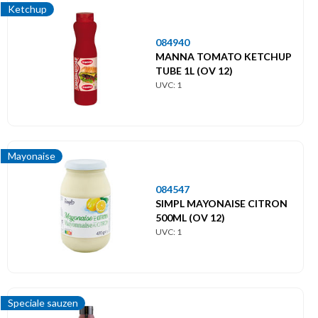
Ketchup
084940
MANNA TOMATO KETCHUP
TUBE 1L (OV 12)
UVC: 1
Mayonaise
084547
SIMPL MAYONAISE CITRON
500ML (OV 12)
UVC: 1
Speciale sauzen