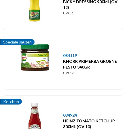
BICKY DRESSING 900ML(OV
12)
UVC: 1
Speciale sauzen
084119
KNORR PRIMERBA GROENE
PESTO 340GR
UVC: 2
Ketchup
084924
HEINZ TOMATO KETCHUP
300ML (OV 10)