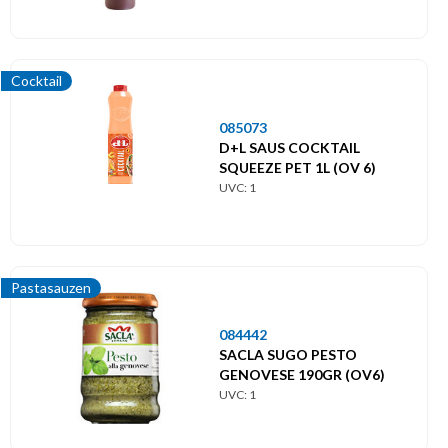
Cocktail
085073
D+L SAUS COCKTAIL
SQUEEZE PET 1L (OV 6)
UVC: 1
Pastasauzen
084442
SACLA SUGO PESTO
GENOVESE 190GR (OV6)
UVC: 1