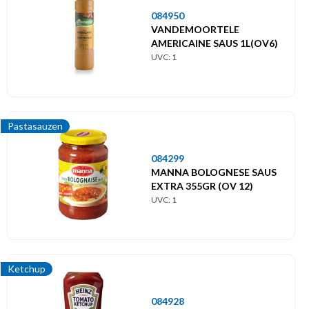
084950
VANDEMOORTELE
AMERICAINE SAUS 1L(OV6)
UVC: 1
Pastasauzen
084299
MANNA BOLOGNESE SAUS
EXTRA 355GR (OV 12)
UVC: 1
Ketchup
084928