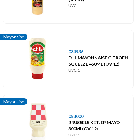
UVC: 1
Mayonaise
084936
D+L MAYONNAISE CITROEN
SQUEEZE 450ML (OV 12)
UVC: 1
Mayonaise
083000
BRUSSELS KETJEP MAYO
300ML(OV 12)
UVC: 1