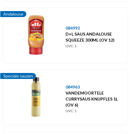
Andalouse
084992
D+L SAUS ANDALOUSE
SQUEEZE 300ML (OV 12)
UVC: 1
Speciale sauzen
084963
VANDEMOORTELE
CURRYSAUS KNIJPFLES 1L
(OV 6)
UVC: 1