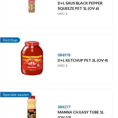
D+L SAUS BLACK PEPPER
SQUEEZE PET 1L (OV 6)
UVC: 1
Ketchup
084978
D+L KETCHUP PET 2L (OV 4)
UVC: 1
Speciale sauzen
084277
MANNA CH EASY TUBE 1L
(OV 12)