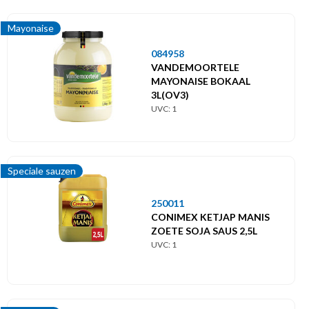
Mosterd
Mayonaise
Pastasauzen
084958
VANDEMOORTELE
MAYONAISE BOKAAL
Peper
3L(OV3)
UVC: 1
Samurai
Speciale sauzen
Speciale sauzen
Tomaat sauzen
250011
CONIMEX KETJAP MANIS
Vinaigrettes
ZOETE SOJA SAUS 2,5L
UVC: 1