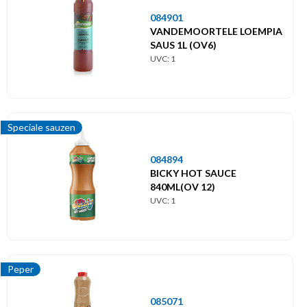
084901
VANDEMOORTELE LOEMPIA
SAUS 1L (OV6)
UVC: 1
Speciale sauzen
084894
BICKY HOT SAUCE
840ML(OV 12)
UVC: 1
Peper
085071