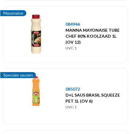
Mayonaise
084946
MANNA MAYONAISE TUBE
CHEF 80% KOOLZAAD 1L
(OV 12)
UVC: 1
Speciale sauzen
085072
D+L SAUS BRASIL SQUEEZE
PET 1L (OV 6)
UVC: 1