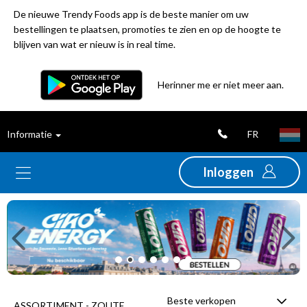
De nieuwe Trendy Foods app is de beste manier om uw
bestellingen te plaatsen, promoties te zien en op de hoogte te
blijven van wat er nieuw is in real time.
Filter
Herinner me er niet meer aan.
Best
FR
Informatie
verkochte
producten
Inloggen
Nieuwigheden
Previous
Ne
Promoties
Uitverkoop
Beste verkopen
ASSORTIMENT - ZOUTE