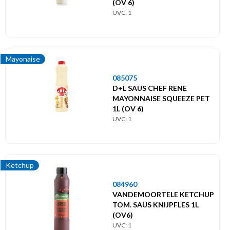
(OV 6)
UVC: 1
Mayonaise
085075
D+L SAUS CHEF RENE
MAYONNAISE SQUEEZE PET
1L (OV 6)
UVC: 1
Ketchup
084960
VANDEMOORTELE KETCHUP
TOM. SAUS KNIJPFLES 1L
(OV6)
UVC: 1