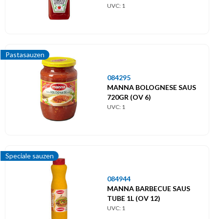
UVC: 1
Pastasauzen
084295
MANNA BOLOGNESE SAUS
720GR (OV 6)
UVC: 1
Speciale sauzen
084944
MANNA BARBECUE SAUS
TUBE 1L (OV 12)
UVC: 1