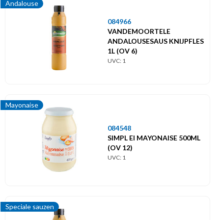
Andalouse
084966
VANDEMOORTELE
ANDALOUSESAUS KNIJPFLES
1L (OV 6)
UVC: 1
Mayonaise
084548
SIMPL EI MAYONAISE 500ML
(OV 12)
UVC: 1
Speciale sauzen