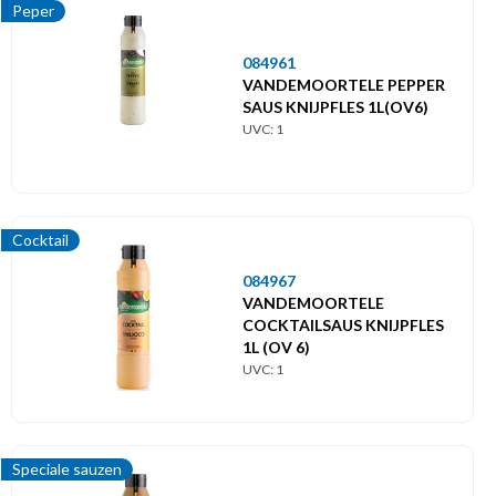
Peper
084961
VANDEMOORTELE PEPPER
SAUS KNIJPFLES 1L(OV6)
UVC: 1
Cocktail
084967
VANDEMOORTELE
COCKTAILSAUS KNIJPFLES
1L (OV 6)
UVC: 1
Speciale sauzen