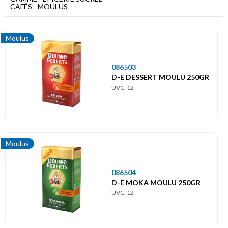
Menu
CAFÉS - MOULUS
principal
Epicerie
Moulus
sucrée
Cafés
086503
D-E DESSERT MOULU 250GR
Moulus
UVC: 12
Moulus
086504
D-E MOKA MOULU 250GR
UVC: 12