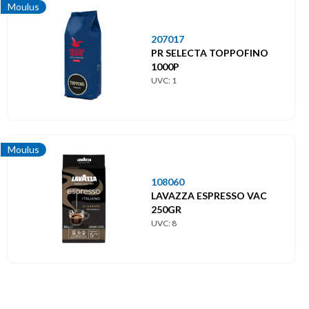
Moulus
207017
PR SELECTA TOPPOFINO
1000P
UVC: 1
Moulus
108060
LAVAZZA ESPRESSO VAC
250GR
UVC: 8