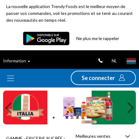
La nouvelle application Trendy Foods est le meilleur moyen de
passer vos commandes, voir les promotions et se tenir au courant
des nouveautés en temps réel.
Filtre
Ne plus me le rappeler
Meilleures
NL
Information
ventes
Se connecter
Nouveautés
Previous
Ne
Promotions
Déstockage
Meilleures ventes
GAMME - EPICERIE SUCRÉE -