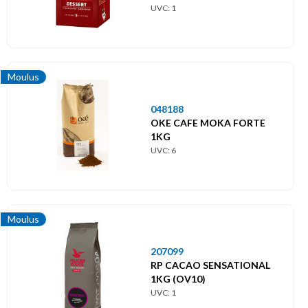
UVC: 1
Moulus
048188
OKE CAFE MOKA FORTE
1KG
UVC: 6
Moulus
207099
RP CACAO SENSATIONAL
1KG (OV10)
UVC: 1